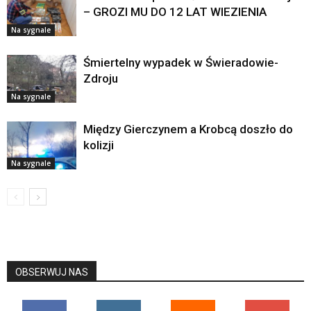
– GROZI MU DO 12 LAT WIEZIENIA
Na sygnale
Śmiertelny wypadek w Świeradowie-
Zdroju
Na sygnale
Między Gierczynem a Krobcą doszło do
kolizji
Na sygnale
OBSERWUJ NAS