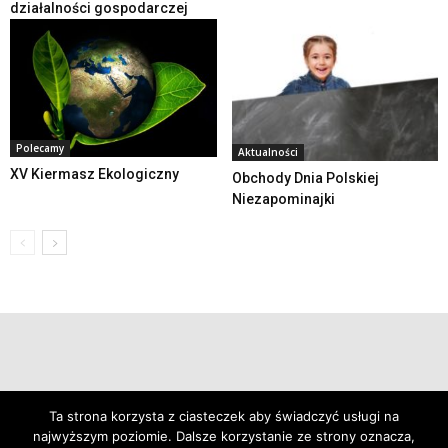
działalności gospodarczej
Polecamy
Aktualności
XV Kiermasz Ekologiczny
Obchody Dnia Polskiej
Niezapominajki
© 2019 24swieradow.pl
Ta strona korzysta z ciasteczek aby świadczyć usługi na
najwyższym poziomie. Dalsze korzystanie ze strony oznacza,