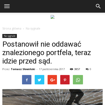
Strona główna
Na sygnale
Na sygnale
Postanowił nie oddawać
znalezionego portfela, teraz
idzie przed sąd.
Przez
Tomasz Słowiński
-
17 października 2017
3857
0