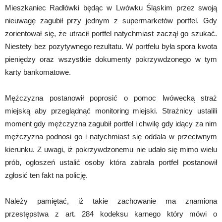
Mieszkaniec Radłówki będąc w Lwówku Śląskim przez swoją
nieuwagę zagubił przy jednym z supermarketów portfel. Gdy
zorientował się, że utracił portfel natychmiast zaczął go szukać.
Niestety bez pozytywnego rezultatu. W portfelu była spora kwota
pieniędzy oraz wszystkie dokumenty pokrzywdzonego w tym
karty bankomatowe.
Mężczyzna postanowił poprosić o pomoc lwówecką straż
miejską aby przeglądnąć monitoring miejski. Strażnicy ustalili
moment gdy mężczyzna zagubił portfel i chwilę gdy idący za nim
mężczyzna podnosi go i natychmiast się oddala w przeciwnym
kierunku. Z uwagi, iż pokrzywdzonemu nie udało się mimo wielu
prób, ogłoszeń ustalić osoby która zabrała portfel postanowił
zgłosić ten fakt na policję.
Należy pamiętać, iż takie zachowanie ma znamiona
przestępstwa z art. 284 kodeksu karnego który mówi o