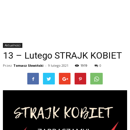
Aktualności
13 – Lutego STRAJK KOBIET
Przez
Tomasz Słowiński
-
9 lutego 2021
1919
0