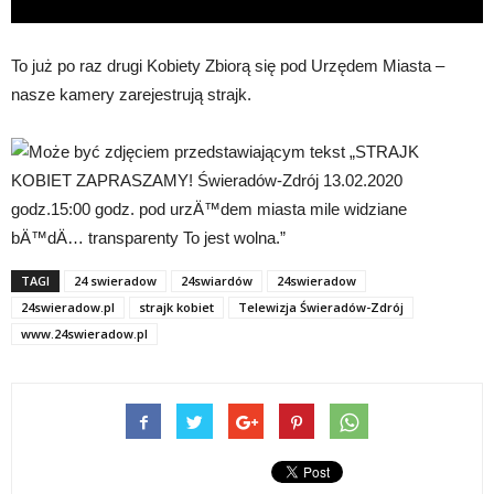
To już po raz drugi Kobiety Zbiorą się pod Urzędem Miasta –
nasze kamery zarejestrują strajk.
TAGI
24 swieradow
24swiardów
24swieradow
24swieradow.pl
strajk kobiet
Telewizja Świeradów-Zdrój
www.24swieradow.pl