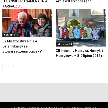
LUBAŃSKIEGO SAMURAJA W
akcje w Karkonoszach
KARPACZU…
Aktualności
62 Mistrzostwa Polski
Aktualności
Dziennikarzy ze
XII Imieniny Henryka, Henryki i
Stowarzyszenia „Kaczka”
Henrykowa – 8-9 lipiec 2017 r.
© 2019 24swieradow.pl