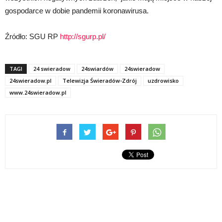
gospodarce w dobie pandemii koronawirusa.
Źródło: SGU RP
http://sgurp.pl/
TAGI
24 swieradow
24swiardów
24swieradow
24swieradow.pl
Telewizja Świeradów-Zdrój
uzdrowisko
www.24swieradow.pl