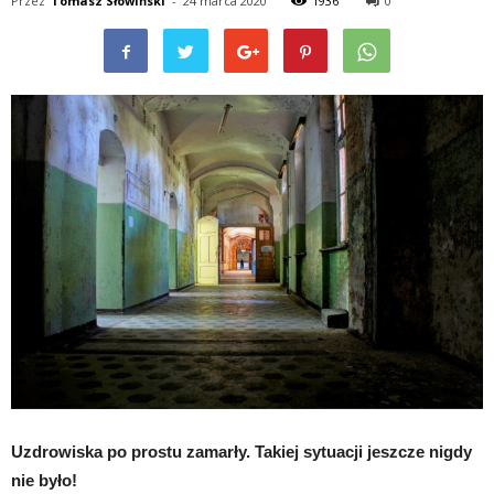
Przez
Tomasz Słowiński
-
24 marca 2020
1936
0
Uzdrowiska po prostu zamarły. Takiej sytuacji jeszcze nigdy
nie było!