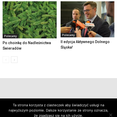
Polecamy
Polecamy
II edycja Aktywnego Dolnego
Po choinkę do Nadleśnictwa
Śląska!
Świeradów
© 2019 24swieradow.pl
Ta strona korzysta z ciasteczek aby świadczyć usługi na
najwyższym poziomie. Dalsze korzystanie ze strony oznacza,
że zgadzasz się na ich użycie.