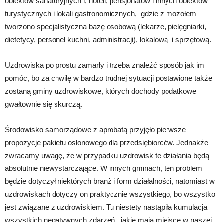
obiektów sanatoryjnych i, hoteli, pensjonatów i innych obiektów
turystycznych i lokali gastronomicznych, gdzie z mozołem
tworzono specjalistyczna bazę osobową (lekarze, pielęgniarki,
dietetycy, personel kuchni, administracji), lokalową i sprzętową.
Uzdrowiska po prostu zamarły i trzeba znaleźć sposób jak im
pomóc, bo za chwilę w bardzo trudnej sytuacji postawione także
zostaną gminy uzdrowiskowe, których dochody podatkowe
gwałtownie się skurczą.
Środowisko samorządowe z aprobatą przyjęło pierwsze
propozycje pakietu osłonowego dla przedsiębiorców. Jednakże
zwracamy uwagę, że w przypadku uzdrowisk te działania będą
absolutnie niewystarczające. W innych gminach, ten problem
będzie dotyczył niektórych branż i form działalności, natomiast w
uzdrowiskach dotyczy on praktycznie wszystkiego, bo wszystko
jest związane z uzdrowiskiem. Tu niestety nastąpiła kumulacja
wszystkich negatywnych zdarzeń, jakie mają miejsce w naszej