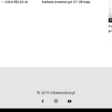
 r. – CAŁA RELACJA
badania znamion już 27 i 28 maja
P
P
pr
© 2019 24swieradow.pl