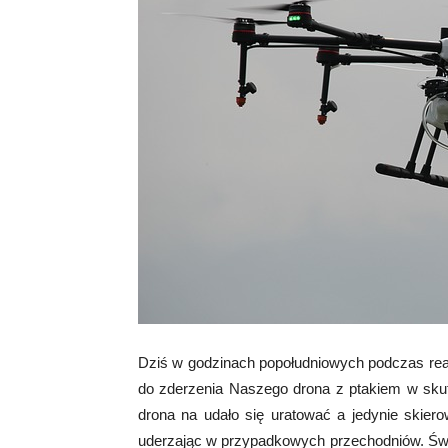
Dziś w godzinach popołudniowych podczas real
do zderzenia Naszego drona z ptakiem w skute
drona na udało się uratować a jedynie skiero
uderzając w przypadkowych przechodniów. Świ