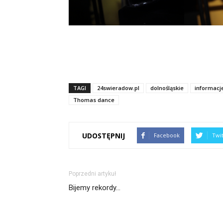
TAGI
24swieradow.pl
dolnośląskie
informacj
Thomas dance
UDOSTĘPNIJ
Facebook
Twi
Poprzedni artykuł
Bijemy rekordy…