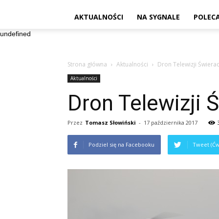
AKTUALNOŚCI
NA SYGNALE
POLEC
undefined
Strona główna
Aktualności
Dron Telewizji Świera
Aktualności
Dron Telewizji 
Przez
Tomasz Słowiński
-
17 października 2017
Podziel się na Facebooku
Tweet (Ćw