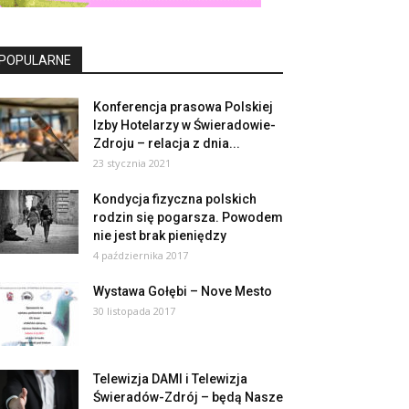
POPULARNE
Konferencja prasowa Polskiej
Izby Hotelarzy w Świeradowie-
Zdroju – relacja z dnia...
23 stycznia 2021
Kondycja fizyczna polskich
rodzin się pogarsza. Powodem
nie jest brak pieniędzy
4 października 2017
Wystawa Gołębi – Nove Mesto
30 listopada 2017
Telewizja DAMI i Telewizja
Świeradów-Zdrój – będą Nasze