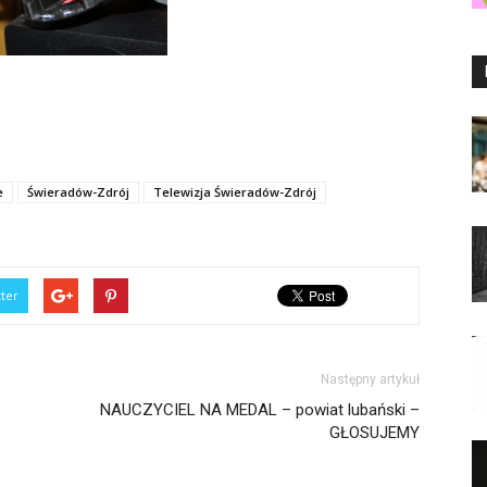
e
Świeradów-Zdrój
Telewizja Świeradów-Zdrój
tter
Następny artykuł
NAUCZYCIEL NA MEDAL – powiat lubański –
GŁOSUJEMY