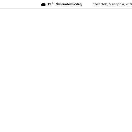
C
19
czwartek, 6 sierpnia, 202
Świeradów-Zdrój