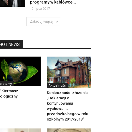
programy w kablówce...
10 lipca 2017
Załaduj więcej
HOT NEWS
olecamy
Aktualności
 Kiermasz
Konieczności złożenia
ologiczny
„Deklaracji o
kontynuowaniu
wychowania
przedszkolnego w roku
szkolnym 2017/2018”