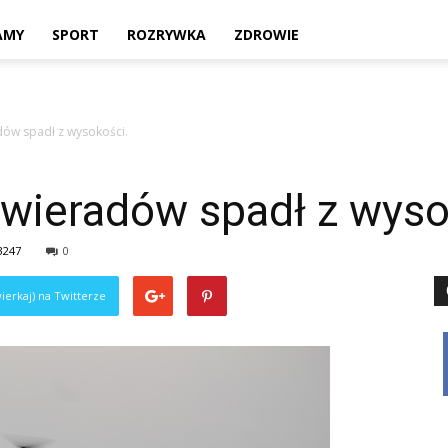
Twoje
AMY
SPORT
ROZRYWKA
ZDROWIE
dów spadł z wysokości.
lokalne
Świeradów spadł z wyso
3247
0
źródło
ierkaj) na Twitterze
informacji