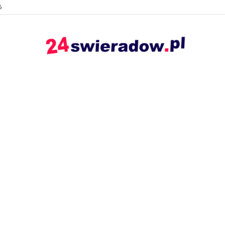
6
24swieradow.pl
–