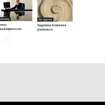
olecamy
Na sygnale
omoc
Nagminne kradzieże
zedsiębiorcom
piaskowca