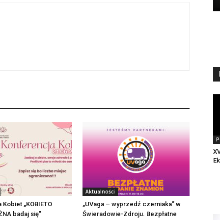
P
XV
Ek
Aktualności
a Kobiet „KOBIETO
„UVaga – wyprzedź czerniaka” w
NA badaj się”
Świeradowie-Zdroju. Bezpłatne