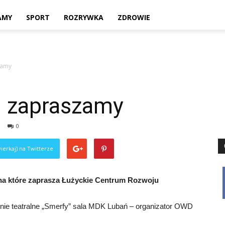
Twoje
AMY
SPORT
ROZRYWKA
ZDROWIE
zamy
lokalne
– zapraszamy
0
źródło
ierkaj) na Twitterze
a które zaprasza Łużyckie Centrum Rozwoju
informacji
nie teatralne „Smerfy” sala MDK Lubań – organizator OWD