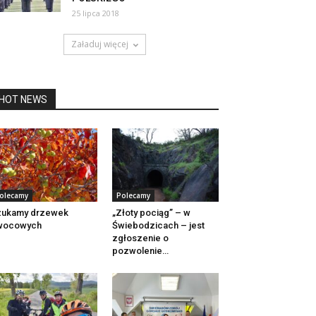
25 lipca 2018
Załaduj więcej
HOT NEWS
olecamy
Polecamy
zukamy drzewek
„Złoty pociąg” – w
wocowych
Świebodzicach – jest
zgłoszenie o
pozwolenie…