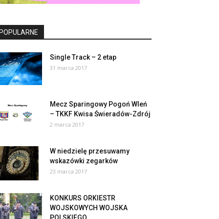
POPULARNE
Single Track – 2 etap
31 marca 2017
Mecz Sparingowy Pogoń Wleń
– TKKF Kwisa Świeradów-Zdrój
2 marca 2017
W niedzielę przesuwamy
wskazówki zegarków
23 marca 2017
KONKURS ORKIESTR
WOJSKOWYCH WOJSKA
POLSKIEGO