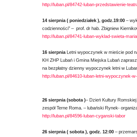
http://luban.pl/84742-luban-przedstawienie-teat
14 sierpnia ( poniedziałek ), godz.19:00
– wyk
codzienności” – prof. dr hab. Zbigniew Kiernik
http://luban.pl/84741-luban-wyklad-swieta-mar
16 sierpnia
Letni wypoczynek w mieście pod n
KH ZHP Lubań i Gmina Miejska Lubań zapraszają
na bezpłatny dzienny wypoczynek letni w Lubani
http://luban.pl/84610-luban-letni-wypoczynek-
26 sierpnia (sobota )
– Dzień Kultury Romskiej
zespół Terne Roma. – lubański Rynek- organi
http://luban.pl/84596-luban-cyganski-tabor
26 sierpnia ( sobota ), godz. 12:00
– przemarsz