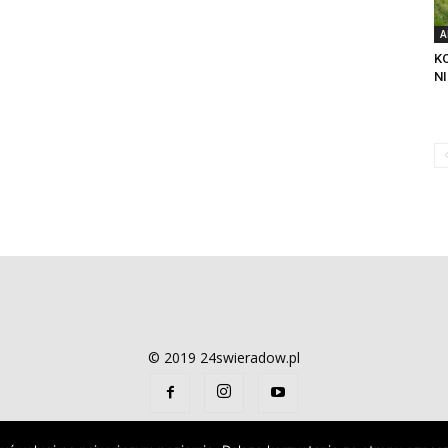
A
K
N
© 2019 24swieradow.pl