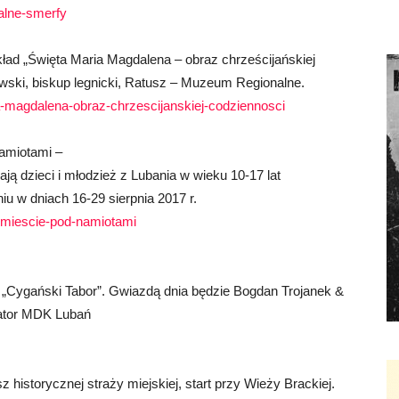
ralne-smerfy
ład „Święta Maria Magdalena – obraz chrześcijańskiej
owski, biskup legnicki, Ratusz – Muzeum Regionalne.
ia-magdalena-obraz-chrzescijanskiej-codziennosci
amiotami –
 dzieci i młodzież z Lubania w wieku 10-17 lat
u w dniach 16-29 sierpnia 2017 r.
w-miescie-pod-namiotami
 „Cygański Tabor”. Gwiazdą dnia będzie Bogdan Trojanek &
zator MDK Lubań
 historycznej straży miejskiej, start przy Wieży Brackiej.