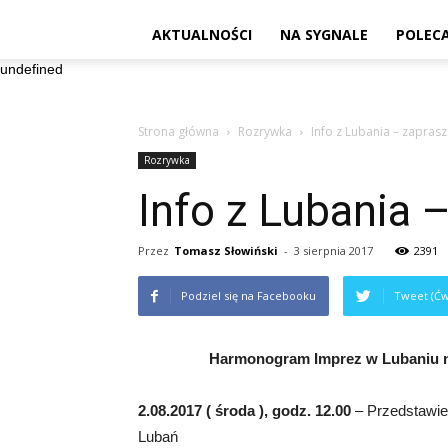
AKTUALNOŚCI
NA SYGNALE
POLEC
undefined
Strona główna
Rozrywka
Info z Lubania – zapras
Rozrywka
Info z Lubania 
Przez
Tomasz Słowiński
-
3 sierpnia 2017
2391
Podziel się na Facebooku
Tweet (Ćw
Harmonogram Imprez w Lubaniu n
2.08.2017 ( środa ), godz. 12.00
– Przedstawie
Lubań