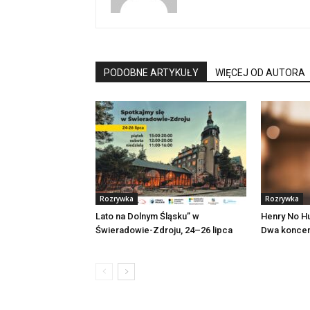
PODOBNE ARTYKUŁY
WIĘCEJ OD AUTORA
Rozrywka
Rozrywka
Lato na Dolnym Śląsku” w
Henry No Hu
Świeradowie-Zdroju, 24–26 lipca
Dwa koncer