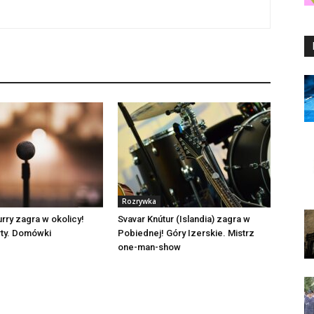
Rozrywka
rry zagra w okolicy!
Svavar Knútur (Islandia) zagra w
ty. Domówki
Pobiednej! Góry Izerskie. Mistrz
one-man-show