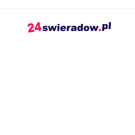
24swieradow.pl
–