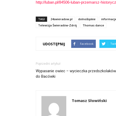
http://luban.pl/84506-luban-przemarsz-historycz
TAGI
24swieradow.pl
dolnośląskie
informacj
Telewizja Świeradów-Zdrój
Thomas dance
UDOSTĘPNIJ
Facebook
Twi
Poprzedni artykuł
Wypasanie owiec – wycieczka przedszkolaków
do Bacówki
Tomasz Słowiński