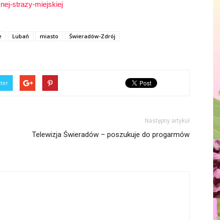
nej-strazy-miejskiej
e
Lubań
miasto
Świeradów-Zdrój
tter
Następny artykuł
Telewizja Świeradów – poszukuje do progarmów