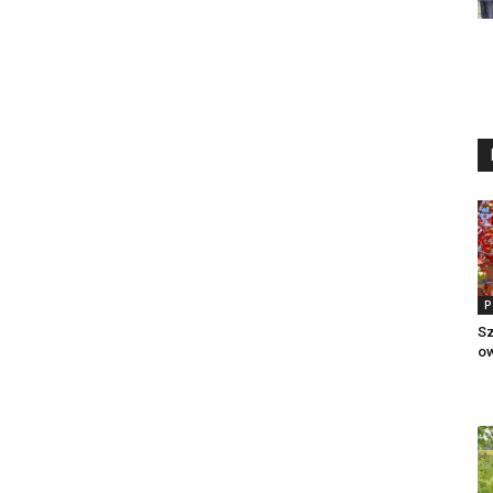
P
S
o