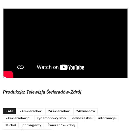
Produkcja: Telewizja Świeradów-Zdrój
TAGI
24 swieradow
24 świeradów
24swiardów
24swieradow.pl
cynamonowy słoń
dolnośląskie
informacje
Michał
pomagamy
Świeradów-Zdrój