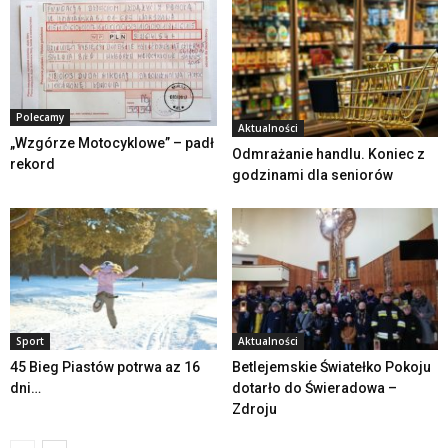
Polecamy
Aktualności
„Wzgórze Motocyklowe” – padł
Odmrażanie handlu. Koniec z
rekord
godzinami dla seniorów
Sport
Aktualności
45 Bieg Piastów potrwa az 16
Betlejemskie Światełko Pokoju
dni…
dotarło do Świeradowa –
Zdroju