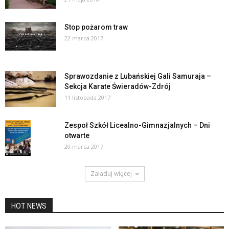
Stop pożarom traw
22 marca 2017
Sprawozdanie z Lubańskiej Gali Samuraja –
Sekcja Karate Świeradów-Zdrój
11 listopada 2017
Zespoł Szkół Licealno-Gimnazjalnych – Dni
otwarte
20 marca 2017
Załaduj więcej
HOT NEWS