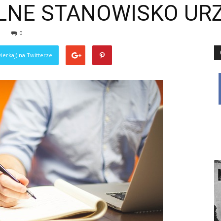
LNE STANOWISKO UR
0
ierkaj) na Twitterze