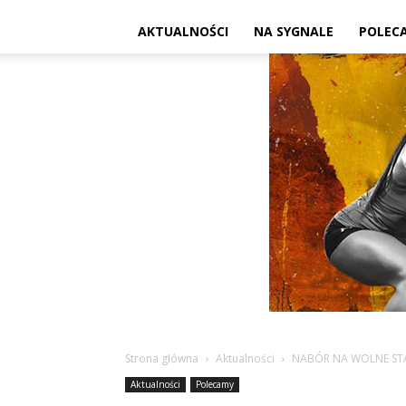
AKTUALNOŚCI
NA SYGNALE
POLEC
Strona główna
Aktualności
NABÓR NA WOLNE ST
Aktualności
Polecamy