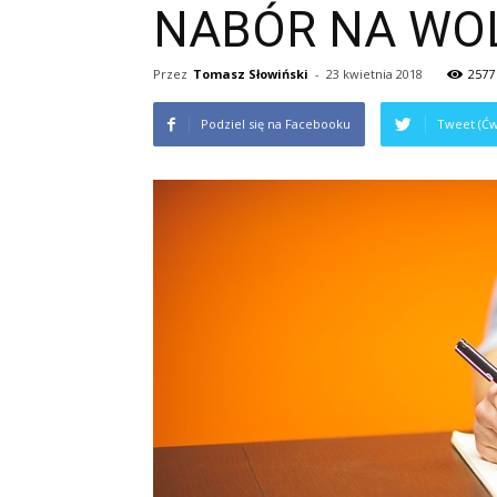
NABÓR NA WO
Przez
Tomasz Słowiński
-
23 kwietnia 2018
2577
Podziel się na Facebooku
Tweet (Ćw