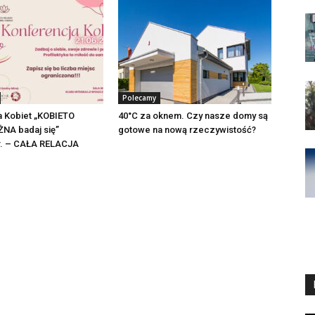
Polecamy
a Kobiet „KOBIETO
40°C za oknem. Czy nasze domy są
NA badaj się”
gotowe na nową rzeczywistość?
 r. – CAŁA RELACJA