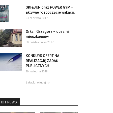
SKI&SUN oraz POWER GYM –
aktywne rozpoczęcie wakacji.
23 czerwca 2017
Orkan Grzegorz – oczami
mieszkańców
30 października 2017
KONKURS OFERT NA
REALIZACJĘ ZADAŃ
PUBLICZNYCH
19 kwietnia 2018
Załaduj więcej
HOT NEWS