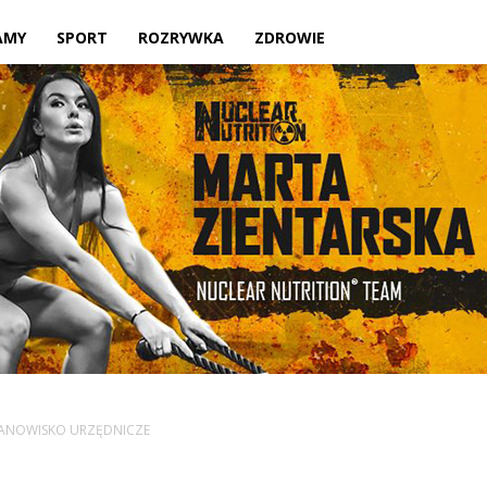
Twoje
AMY
SPORT
ROZRYWKA
ZDROWIE
lokalne
źródło
ANOWISKO URZĘDNICZE
informacji