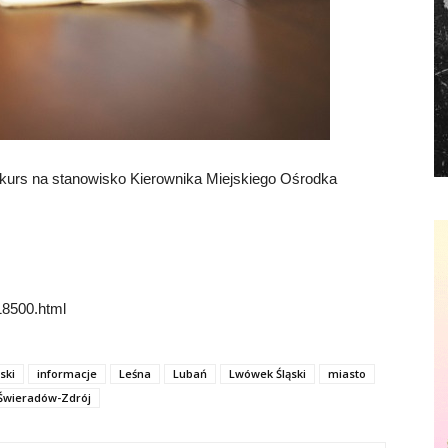
kurs na stanowisko Kierownika Miejskiego Ośrodka
,18500.html
ski
informacje
Leśna
Lubań
Lwówek Śląski
miasto
 Świeradów-Zdrój