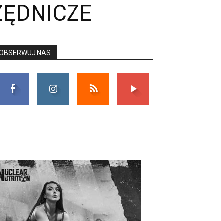
ZĘDNICZE
OBSERWUJ NAS