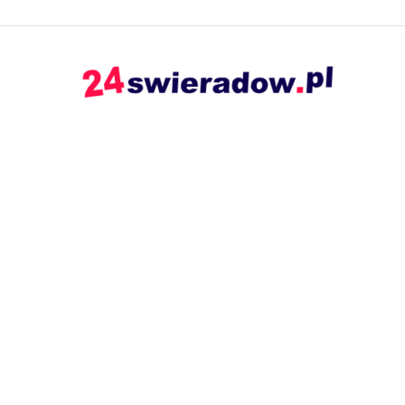
24swieradow.pl
–