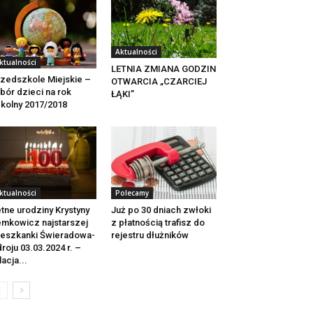
Aktualności
ktualności
LETNIA ZMIANA GODZIN
zedszkole Miejskie –
OTWARCIA „CZARCIEJ
bór dzieci na rok
ŁĄKI”
kolny 2017/2018
ktualności
Polecamy
tne urodziny Krystyny
Już po 30 dniach zwłoki
mkowicz najstarszej
z płatnością trafisz do
eszkanki Świeradowa-
rejestru dłużników
roju 03.03.2024 r. –
lacja...