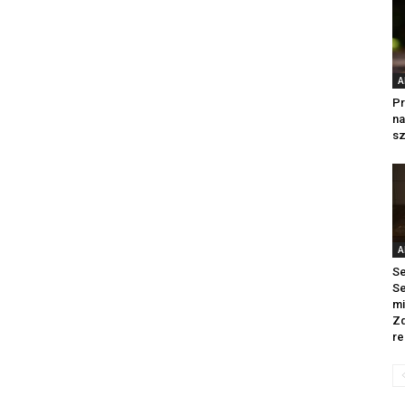
A
Pr
na
sz
A
Se
Se
mi
Zd
re