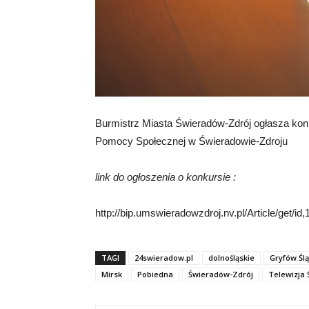
Burmistrz Miasta Świeradów-Zdrój ogłasza kon
Pomocy Społecznej w Świeradowie-Zdroju
link do ogłoszenia o konkursie :
http://bip.umswieradowzdroj.nv.pl/Article/get/id
TAGI
24swieradow.pl
dolnośląskie
Gryfów Ślą
Mirsk
Pobiedna
Świeradów-Zdrój
Telewizja