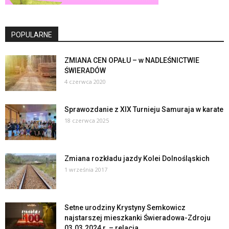
POPULARNE
ZMIANA CEN OPAŁU – w NADLEŚNICTWIE
ŚWIERADÓW
4 czerwca 2020
Sprawozdanie z XIX Turnieju Samuraja w karate
18 czerwca 2025
Zmiana rozkładu jazdy Kolei Dolnośląskich
1 września 2017
Setne urodziny Krystyny Semkowicz
najstarszej mieszkanki Świeradowa-Zdroju
03.03.2024 r. – relacja...