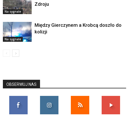
Zdroju
Na sygnale
Między Gierczynem a Krobcą doszło do
kolizji
Na sygnale
OBSERWUJ NAS