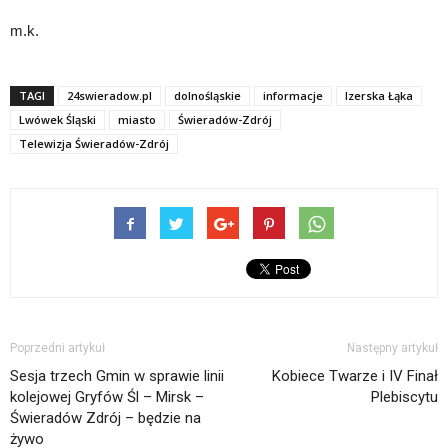
m.k.
TAGI
24swieradow.pl
dolnośląskie
informacje
Izerska Łąka
Lwówek Śląski
miasto
Świeradów-Zdrój
Telewizja Świeradów-Zdrój
Poprzedni artykuł
Następny artykuł
Sesja trzech Gmin w sprawie linii
Kobiece Twarze i IV Finał
kolejowej Gryfów Śl – Mirsk –
Plebiscytu
Świeradów Zdrój – będzie na
żywo