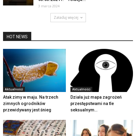
3 marca 2024
Załaduj więcej
HOT NEWS
Aktualności
Aktualności
Atak zimy w maju. Na trzech
Działa już mapa zagrożeń
zimnych ogrodników
przestępstwami na tle
przewidywany jest śnieg
seksualnym…