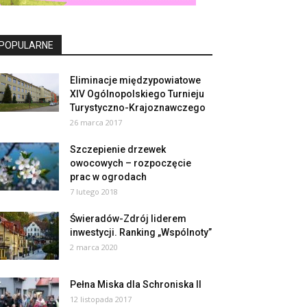
POPULARNE
Eliminacje międzypowiatowe
XIV Ogólnopolskiego Turnieju
Turystyczno-Krajoznawczego
26 marca 2017
Szczepienie drzewek
owocowych – rozpoczęcie
prac w ogrodach
7 lutego 2018
Świeradów-Zdrój liderem
inwestycji. Ranking „Wspólnoty”
2 marca 2020
Pełna Miska dla Schroniska II
12 listopada 2017