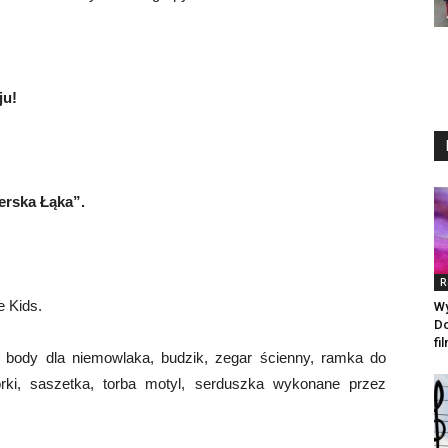
ju!
erska Łąka”.
R
e Kids.
Wy
Do
fi
, body dla niemowlaka, budzik, zegar ścienny, ramka do
 worki, saszetka, torba motyl, serduszka wykonane przez