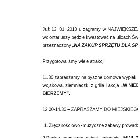
Już 13. 01. 2019 r. zagramy w NAJWIĘKSZE
wolontariuszy będzie kwestować na ulicach Św
przeznaczony
„
NA ZAKUP SPRZĘTU DLA SP
Przygotowaliśmy wiele atrakcji.
11.30 zapraszamy na pyszne domowe wypieki d
wojskowa, ziemniaczki z grilla i akcja
„W NIE
BIERZEMY”.
12.00-14.30 – ZAPRASZAMY DO MIEJSKIE
Zręcznościowo -muzyczne zabawy prowadz
2.Popisy sceniczne dzieci, animacje,
MINI 