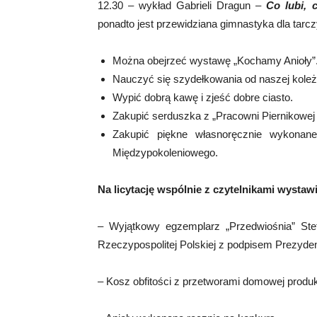
12.30 – wykład Gabrieli Dragun –
Co lubi, 
ponadto jest przewidziana gimnastyka dla tarcz
Można obejrzeć wystawę „Kochamy Anioły”
Nauczyć się szydełkowania od naszej koleż
Wypić dobrą kawę i zjeść dobre ciasto.
Zakupić serduszka z „Pracowni Piernikowej I
Zakupić piękne własnoręcznie wykonan
Międzypokoleniowego.
Na licytację wspólnie z czytelnikami wystaw
– Wyjątkowy egzemplarz „Przedwiośnia” St
Rzeczypospolitej Polskiej z podpisem Prezyden
– Kosz obfitości z przetworami domowej produk