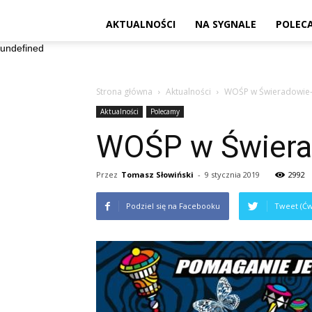
AKTUALNOŚCI
NA SYGNALE
POLEC
undefined
Strona główna
Aktualności
WOŚP w Świeradowie
Aktualności
Polecamy
WOŚP w Świera
Przez
Tomasz Słowiński
-
9 stycznia 2019
2992
Podziel się na Facebooku
Tweet (Ćw