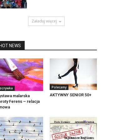
Załaduj więcej
HOT NEWS
Polecamy
ozrywka
AKTYWNY SENIOR 50+
stawa malarska
roty Ferens – relacja
lmowa