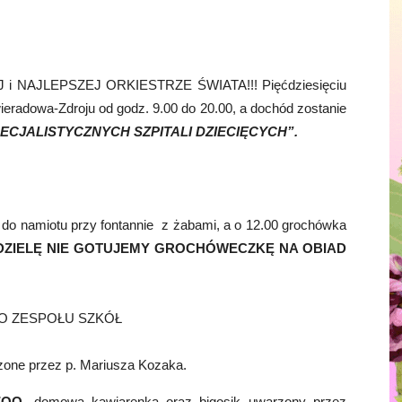
J i NAJLEPSZEJ ORKIESTRZE ŚWIATA!!! Pięćdziesięciu
ieradowa-Zdroju od godz. 9.00 do 20.00, a dochód zostanie
ECJALISTYCZNYCH SZPITALI DZIECIĘCYCH”.
o namiotu przy fontannie z żabami, a o 12.00 grochówka
DZIELĘ NIE GOTUJEMY GROCHÓWECZKĘ NA OBIAD
GO ZESPOŁU SZKÓŁ
one przez p. Mariusza Kozaka.
ZOO
, domowa kawiarenka oraz bigosik uwarzony przez