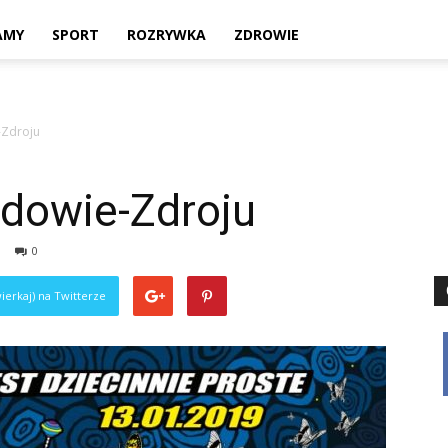
Twoje
AMY
SPORT
ROZRYWKA
ZDROWIE
-Zdroju
lokalne
dowie-Zdroju
0
źródło
ierkaj) na Twitterze
informacji