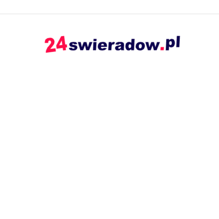
24swieradow.pl
–