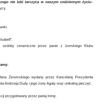
czego nie lubi tarczyca w naszym codziennym życiu
–
ycy.
.
anki.
sabell”.
e ozdoby ceramiczne przez panie z Izerskiego Klubu
iamy:
efana Żeromskiego wydany przez Kancelarię Prezydenta
ta Andrzeja Dudy i jego żony Agaty oraz unikalną pieczęć.
cji przygotowany przez panią Irenę.