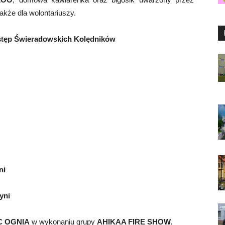
kże dla wolontariuszy.
tęp Świeradowskich Kolędników
ni
yni
C OGNIA
w wykonaniu grupy
AHIKAA FIRE SHOW.