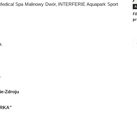
 Medical Spa Malinowy Dwór, INTERFERIE Aquapark Sport
A
Fi
pr
a.
.
e-Zdroju
ZERKA”