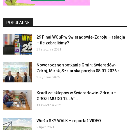
POPULARNE
29 Finał WOŚP w Świeradowie-Zdroju – relacja
– ile zebraliśmy?
31 stycznia 2021
Noworoczne spotkanie Gmin: Świeradów-
Zdrój, Mirsk, Szklarska poręba 08.01.2026 r.
9 stycznia 2026
Kradł ze sklepów w Świeradowie-Zdroju –
GROZI MU DO 12 LAT...
13 kwietnia 2021
Wieża SKY WALK – reportaż VIDEO
2 lipca 2021