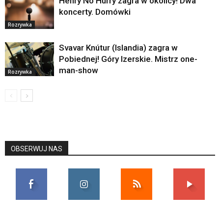
Henry No Hurry zagra w okolicy! Dwa
koncerty. Domówki
Rozrywka
Svavar Knútur (Islandia) zagra w
Pobiednej! Góry Izerskie. Mistrz one-
man-show
Rozrywka
OBSERWUJ NAS