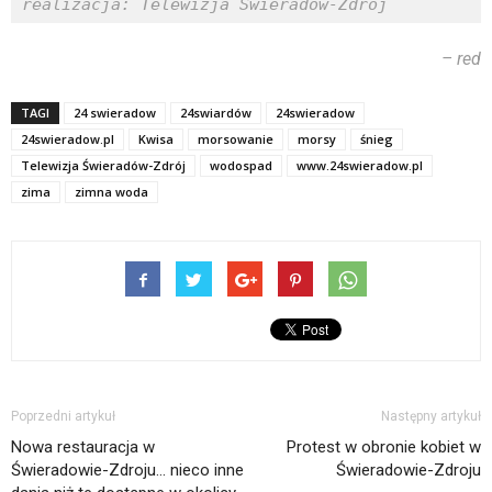
realizacja: Telewizja Świeradów-Zdrój
– red
TAGI
24 swieradow
24swiardów
24swieradow
24swieradow.pl
Kwisa
morsowanie
morsy
śnieg
Telewizja Świeradów-Zdrój
wodospad
www.24swieradow.pl
zima
zimna woda
Poprzedni artykuł
Następny artykuł
Nowa restauracja w
Protest w obronie kobiet w
Świeradowie-Zdroju… nieco inne
Świeradowie-Zdroju