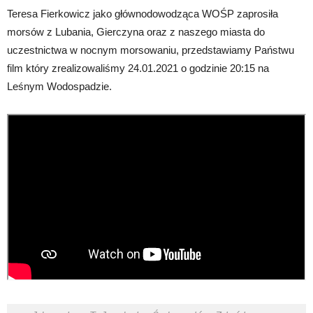
Teresa Fierkowicz jako głównodowodząca WOŚP zaprosiła
morsów z Lubania, Gierczyna oraz z naszego miasta do
uczestnictwa w nocnym morsowaniu, przedstawiamy Państwu
film który zrealizowaliśmy 24.01.2021 o godzinie 20:15 na
Leśnym Wodospadzie.