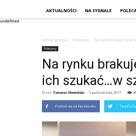
AKTUALNOŚCI
NA SYGNALE
POLEC
undefined
Strona główna
Polecamy
Na rynku brakuje praco
Polecamy
Na rynku braku
ich szukać…w s
Przez
Tomasz Słowiński
-
5 października 2017
2
Podziel się na Facebooku
Tweet (Ćw