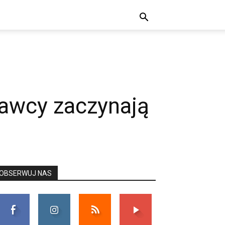
dawcy zaczynają
OBSERWUJ NAS