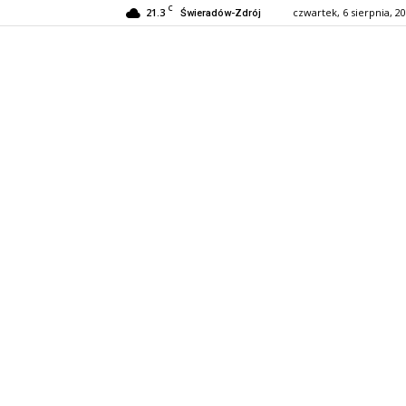
C
21.3
czwartek, 6 sierpnia, 2
Świeradów-Zdrój