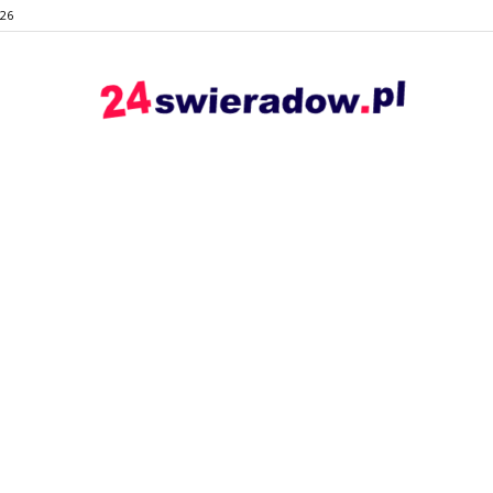
026
24swieradow.pl
–