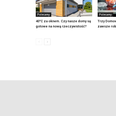
Polecamy
Polecamy
40°C za oknem. Czy nasze domy są
Trzy Domow
gotowe na nową rzeczywistość?
zawsze rob