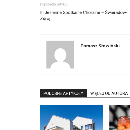
Poprzedni artykuł
III Jesienne Spotkanie Chóralne – Świeradów-
Zdrój
Tomasz Słowiński
PODOBNE ARTYKUŁY
WIĘCEJ OD AUTORA