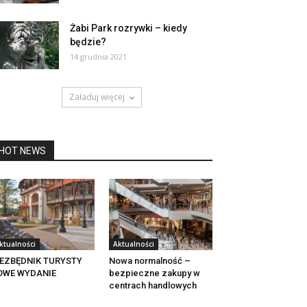
Żabi Park rozrywki – kiedy
będzie?
14 grudnia 2021
Załaduj więcej
HOT NEWS
ktualności
Aktualności
IEZBĘDNIK TURYSTY
Nowa normalność –
OWE WYDANIE
bezpieczne zakupy w
centrach handlowych