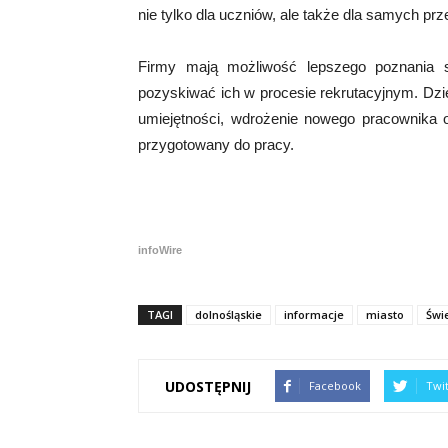
nie tylko dla uczniów, ale także dla samych prz
Firmy mają możliwość lepszego poznania s
pozyskiwać ich w procesie rekrutacyjnym. Dz
umiejętności, wdrożenie nowego pracownika o
przygotowany do pracy.
infoWire
TAGI
dolnośląskie
informacje
miasto
Świ
UDOSTĘPNIJ
Facebook
Twi