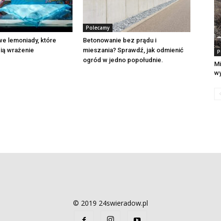
Polecamy
e lemoniady, które
Betonowanie bez prądu i
ią wrażenie
mieszania? Sprawdź, jak odmienić
P
ogród w jedno popołudnie.
Mi
wy
© 2019 24swieradow.pl