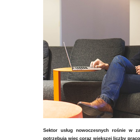
Sektor usług nowoczesnych rośnie w z
potrzebują więc coraz większej liczby praco