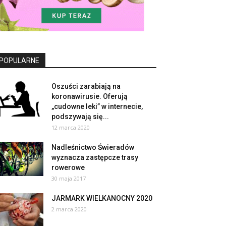
POPULARNE
Oszuści zarabiają na
koronawirusie. Oferują
„cudowne leki” w internecie,
podszywają się...
12 marca 2020
Nadleśnictwo Świeradów
wyznacza zastępcze trasy
rowerowe
30 maja 2017
JARMARK WIELKANOCNY 2020
2 marca 2020