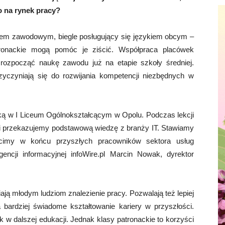
o na rynek pracy?
iem zawodowym, biegle posługujący się językiem obcym –
ronackie mogą pomóc je ziścić. Współpraca placówek
ozpocząć naukę zawodu już na etapie szkoły średniej.
zyczyniają się do rozwijania kompetencji niezbędnych w
ką w I Liceum Ogólnokształcącym w Opolu. Podczas lekcji
a i przekazujemy podstawową wiedzę z branży IT. Stawiamy
cimy w końcu przyszłych pracowników sektora usług
cji informacyjnej infoWire.pl Marcin Nowak, dyrektor
ają młodym ludziom znalezienie pracy. Pozwalają też lepiej
bardziej świadome kształtowanie kariery w przyszłości.
 w dalszej edukacji. Jednak klasy patronackie to korzyści