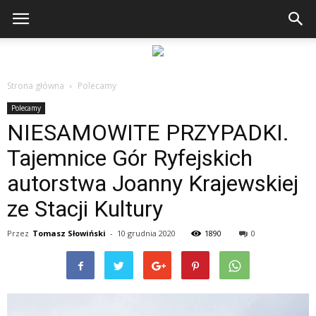
Strona główna
Polecamy
Polecamy
NIESAMOWITE PRZYPADKI.
Tajemnice Gór Ryfejskich
autorstwa Joanny Krajewskiej
ze Stacji Kultury
Przez
Tomasz Słowiński
-
10 grudnia 2020
1890
0