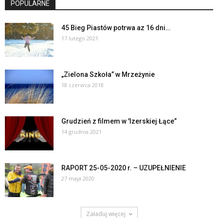
POPULARNE
45 Bieg Piastów potrwa az 16 dni…
17 lutego 2021
„Zielona Szkoła” w Mrzeżynie
18 czerwca 2018
Grudzień z filmem w 'Izerskiej Łące”
14 grudnia 2021
RAPORT 25-05-2020 r. – UZUPEŁNIENIE
27 maja 2020
Załaduj więcej