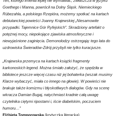
Ten, którego imienia lepiej nie wymawiać, zwłaszcza w języku
Goethego i Manna, powrócił na Dolny Śląsk. Niemieckiego
Rübezahla, a polskiego Rzepióra, możemy spotkać na kartach
debiutanckiej powieści Joanny Krajewskiej „Niesamowite
przypadki. Tajemnice Gór Ryfejskich”. Skradziony artefakt o
potężnej mocy, niepokojące zjawiska atmosferyczne i
niewyjaśnione zaginięcia. Demonolodzy ostrzegają: tego lata do
uzdrowiska Świeradów-Zdrój przybyli nie tylko kuracjusze.
„Krajewska przemyca na kartach książki fragmenty
karkonoskich legend. Można śmiało założyć, że spędziła w
bibliotece jeszcze więcej czasu niż jej bohaterka (wszak musimy
Klarze wybaczyć, miała co innego na głowie). W powieści nie
brakuje także komizmu i błyskotliwych dialogów. Gdy na scenę
wkracza Damian Bugaj, natychmiast kradnie całą uwagę
czytelnika ciętymi ripostami i, iście diabelskim, poczuciem
humoru…”
Elżbieta Tomporowska
(krytyczka literacka)