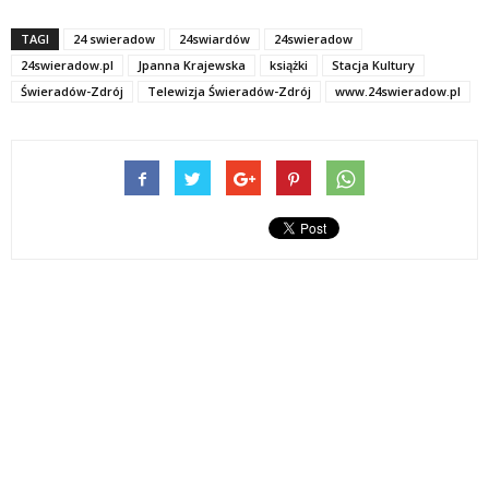
TAGI
24 swieradow
24swiardów
24swieradow
24swieradow.pl
Jpanna Krajewska
książki
Stacja Kultury
Świeradów-Zdrój
Telewizja Świeradów-Zdrój
www.24swieradow.pl