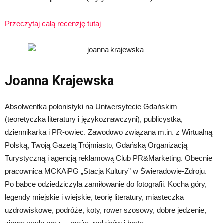
Przeczytaj całą recenzję tutaj
Joanna Krajewska
Absolwentka polonistyki na Uniwersytecie Gdańskim
(teoretyczka literatury i językoznawczyni), publicystka,
dziennikarka i PR-owiec. Zawodowo związana m.in. z Wirtualną
Polską, Twoją Gazetą Trójmiasto, Gdańską Organizacją
Turystyczną i agencją reklamową Club PR&Marketing. Obecnie
pracownica MCKAiPG „Stacja Kultury” w Świeradowie-Zdroju.
Po babce odziedziczyła zamiłowanie do fotografii. Kocha góry,
legendy miejskie i wiejskie, teorię literatury, miasteczka
uzdrowiskowe, podróże, koty, rower szosowy, dobre jedzenie,
zimną wodę oraz… męża, rodziców i brata.