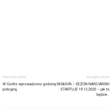
Poprzedni artykuł
Następny artykuł
W Görlitz wprowadzono godzinę
SKI&SUN – SEZON NARCIARSKI
policyjną
STARTUJE 19.12.2020 – jak to
będzie…