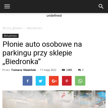
undefined
Strona główna
Aktualności
Aktualności
Płonie auto osobowe na
parkingu przy sklepie
„Biedronka”
Przez
Tomasz Słowiński
-
17 maja 2022
2488
0