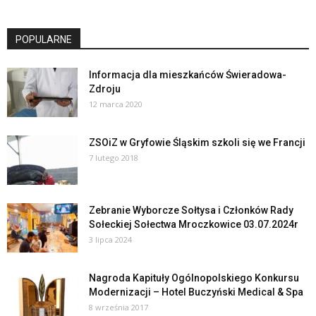
POPULARNE
Informacja dla mieszkańców Świeradowa-
Zdroju
12 marca 2020
ZSOiZ w Gryfowie Śląskim szkoli się we Francji
7 lutego 2018
Zebranie Wyborcze Sołtysa i Członków Rady
Sołeckiej Sołectwa Mroczkowice 03.07.2024r
3 lipca 2024
Nagroda Kapituły Ogólnopolskiego Konkursu
Modernizacji – Hotel Buczyński Medical & Spa
8 września 2017