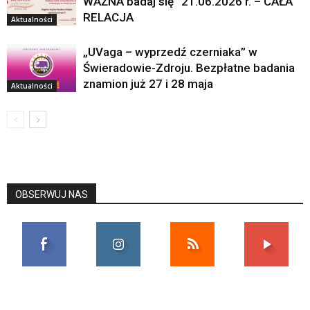
WAŻNA badaj się” 21.06.2026 r. – CAŁA
RELACJA
Aktualności
„UVaga – wyprzedź czerniaka” w
Świeradowie-Zdroju. Bezpłatne badania
znamion już 27 i 28 maja
Aktualności
OBSERWUJ NAS