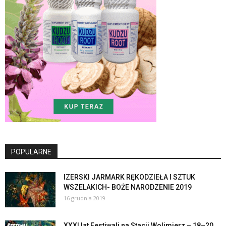
POPULARNE
IZERSKI JARMARK RĘKODZIEŁA I SZTUK
WSZELAKICH- BOŻE NARODZENIE 2019
16 grudnia 2019
XXXl lat Festiwali na Stacji Wolimierz – 18–20