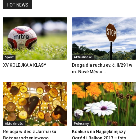
HOT NEWS
Sport
Aktualności
XV KOLEJKA A KLASY
Droga dla ruchu ev. č. II/291 w
m. Nové Město...
Aktualności
Polecamy
Relacja wideo z Jarmarku
Konkurs na Najpiękniejszy
Bożonarodzeniowego
Ogród i Balkon 2017 – foto