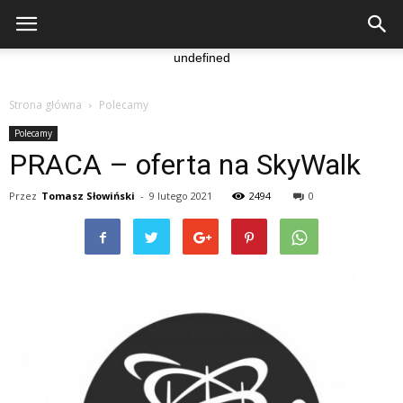
undefined
Strona główna
Polecamy
Polecamy
PRACA – oferta na SkyWalk
Przez
Tomasz Słowiński
-
9 lutego 2021
2494
0