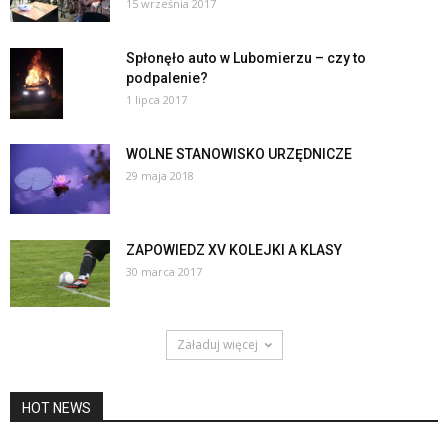
15 września 2017
Spłonęło auto w Lubomierzu – czy to
podpalenie?
1 lipca 2017
WOLNE STANOWISKO URZĘDNICZE
29 maja 2018
ZAPOWIEDZ XV KOLEJKI A KLASY
30 marca 2017
Załaduj więcej
HOT NEWS