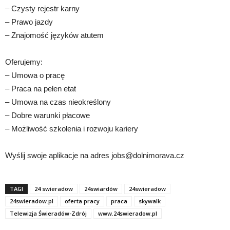
– Czysty rejestr karny
– Prawo jazdy
– Znajomość języków atutem
Oferujemy:
– Umowa o pracę
– Praca na pełen etat
– Umowa na czas nieokreślony
– Dobre warunki płacowe
– Możliwość szkolenia i rozwoju kariery
Wyślij swoje aplikacje na adres jobs@dolnimorava.cz
TAGI
24 swieradow
24swiardów
24swieradow
24swieradow.pl
oferta pracy
praca
skywalk
Telewizja Świeradów-Zdrój
www.24swieradow.pl