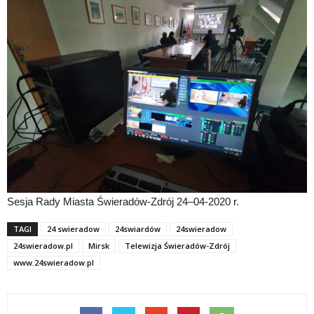
Sesja Rady Miasta Świeradów-Zdrój 24–04-2020 r.
TAGI
24 swieradow
24swiardów
24swieradow
24swieradow.pl
Mirsk
Telewizja Świeradów-Zdrój
www.24swieradow.pl