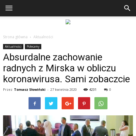
Strona główna
Aktualności
Aktualności
Polecamy
Absurdalne zachowanie
radnych z Mirska w obliczu
koronawirusa. Sami zobaczcie
Przez
Tomasz Słowiński
-
27 kwietnia 2020
4231
0