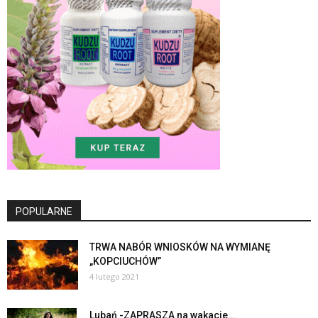
POPULARNE
TRWA NABÓR WNIOSKÓW NA WYMIANĘ
„KOPCIUCHÓW”
4 lutego 2021
Lubań -ZAPRASZA na wakacje…