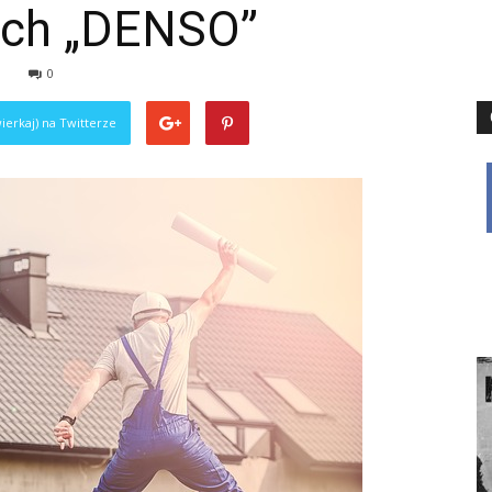
ach „DENSO”
8
0
ierkaj) na Twitterze