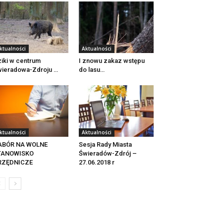
ktualności
Aktualności
iki w centrum
I znowu zakaz wstępu
ieradowa-Zdroju …
do lasu…
ktualności
Aktualności
ABÓR NA WOLNE
Sesja Rady Miasta
TANOWISKO
Świeradów-Zdrój –
RZĘDNICZE
27.06.2018 r