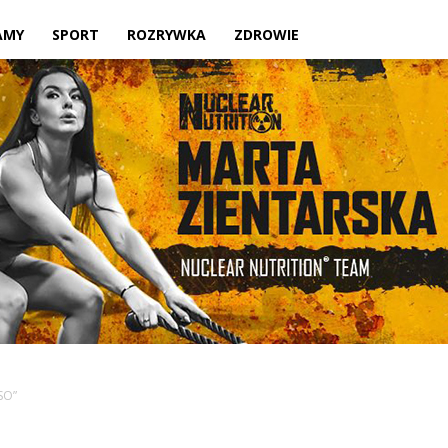
Twoje
AMY
SPORT
ROZRYWKA
ZDROWIE
lokalne
źródło
SO”
informacji