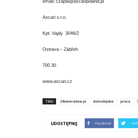
email: czapla@ascaripoland.pl
Ascari s.r.o.
Kpt. Vajdy 3046/2
Ostrava – Zábřeh
700 30
www.ascari.cz
TAGI
24swieradow.pl
dolnośląskie
praca
UDOSTĘPNIJ
Facebook
Twi