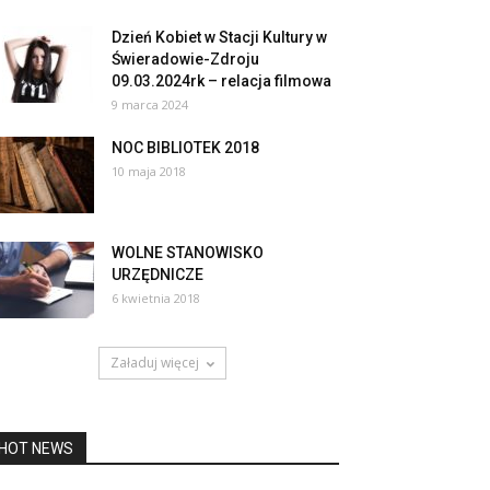
Dzień Kobiet w Stacji Kultury w
Świeradowie-Zdroju
09.03.2024rk – relacja filmowa
9 marca 2024
NOC BIBLIOTEK 2018
10 maja 2018
WOLNE STANOWISKO
URZĘDNICZE
6 kwietnia 2018
Załaduj więcej
HOT NEWS