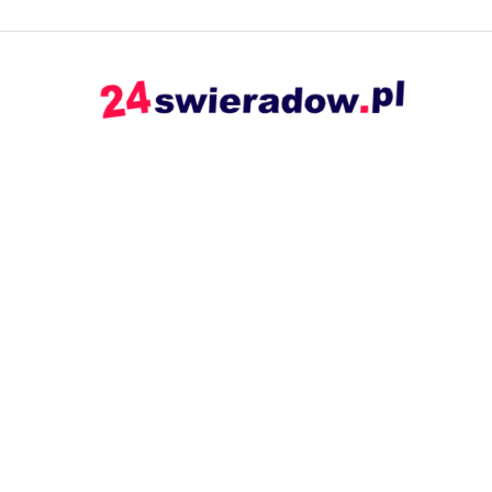
24swieradow.pl
–