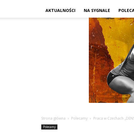
AKTUALNOŚCI
NA SYGNALE
POLEC
Strona główna
Polecamy
Praca w Czechach „DEN
Polecamy