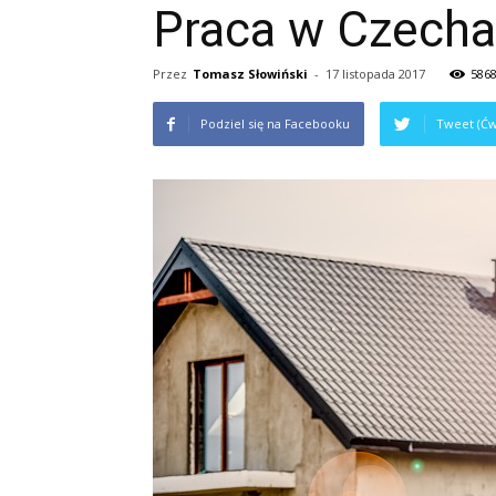
Praca w Czech
Przez
Tomasz Słowiński
-
17 listopada 2017
586
Podziel się na Facebooku
Tweet (Ćw