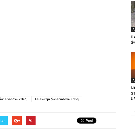
A
Dz
Św
A
N
S
U
Świeradów-Zdrój
Telewizja Świeradów-Zdrój
tter