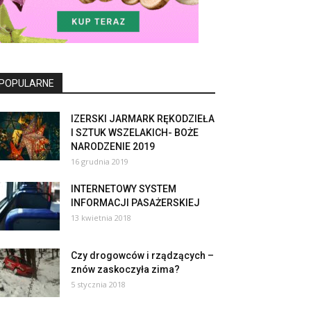
POPULARNE
IZERSKI JARMARK RĘKODZIEŁA
I SZTUK WSZELAKICH- BOŻE
NARODZENIE 2019
16 grudnia 2019
INTERNETOWY SYSTEM
INFORMACJI PASAŻERSKIEJ
13 kwietnia 2018
Czy drogowców i rządzących –
znów zaskoczyła zima?
5 stycznia 2018