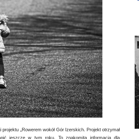
ji projektu „Rowerem wokół Gór Izerskich. Projekt otrzymał
pić jeszcze w tym roku. To znakomita informacja dla