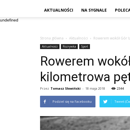
AKTUALNOŚCI
NA SYGNALE
POLEC
undefined
Strona główna
Aktualności
Rowerem wokół Gór Ize
Aktualności
Rozrywka
Sport
Rowerem wokół G
kilometrowa pęt
Przez
Tomasz Słowiński
-
18 maja 2018
2344
Podziel się na Facebooku
Tweet (Ćw