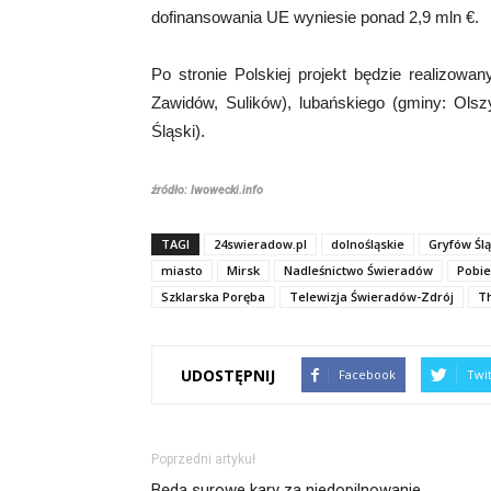
dofinansowania UE wyniesie ponad 2,9 mln €.
Po stronie Polskiej projekt będzie realizowa
Zawidów, Sulików), lubańskiego (gminy: Olsz
Śląski).
źródło: lwowecki.info
TAGI
24swieradow.pl
dolnośląskie
Gryfów Ślą
miasto
Mirsk
Nadleśnictwo Świeradów
Pobi
Szklarska Poręba
Telewizja Świeradów-Zdrój
T
UDOSTĘPNIJ
Facebook
Twi
Poprzedni artykuł
Będą surowe kary za niedopilnowanie