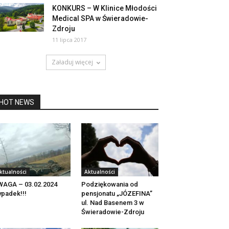
KONKURS – W Klinice Młodości
Medical SPA w Świeradowie-
Zdroju
11 lipca 2017
Załaduj więcej
HOT NEWS
ktualności
Aktualności
AGA – 03.02.2024
Podziękowania od
padek!!!
pensjonatu „JÓZEFINA”
ul. Nad Basenem 3 w
Świeradowie-Zdroju