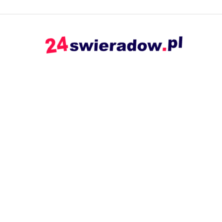
24swieradow.pl
–