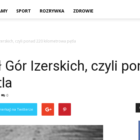
Twoje
AMY
SPORT
ROZRYWKA
ZDROWIE
rskich, czyli ponad 220 kilometrowa pętla
lokalne
ór Izerskich, czyli p
la
źródło
0
ierkaj) na Twitterze
informacji