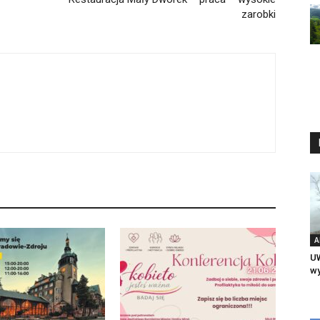
zarobki
A
UW
wy