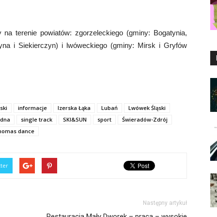
ny na terenie powiatów: zgorzeleckiego (gminy: Bogatynia,
yna i Siekierczyn) i lwóweckiego (gminy: Mirsk i Gryfów
ski
informacje
Izerska Łąka
Lubań
Lwówek Śląski
edna
single track
SKI&SUN
sport
Świeradów-Zdrój
homas dance
tter
Następny artykuł
Restauracja Mały Dworek – praca – wysokie