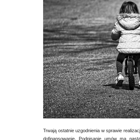
Trwają ostatnie uzgodnienia w sprawie realizac
dofinansowanie. Podpisanie umów ma nastą