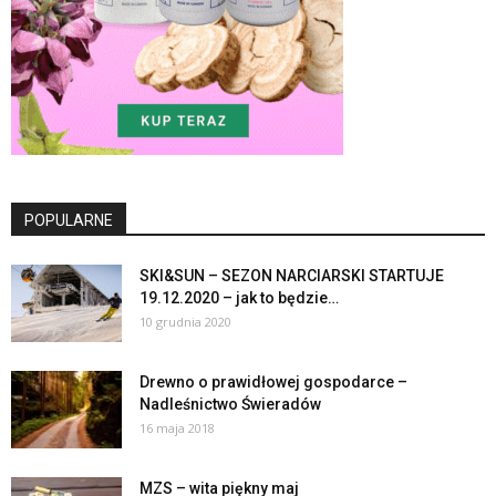
POPULARNE
SKI&SUN – SEZON NARCIARSKI STARTUJE
19.12.2020 – jak to będzie…
10 grudnia 2020
Drewno o prawidłowej gospodarce –
Nadleśnictwo Świeradów
16 maja 2018
MZS – wita piękny maj