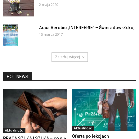
2 maja 2020
Aqua Aerobic „INTERFERIE” – Świeradów-Zdrój
15 marca 2017
Załaduj więcej
HOT NEWS
Aktualności
Aktualności
Oferta po lekcjach
PRACA SZUKA I SZUKA – co się