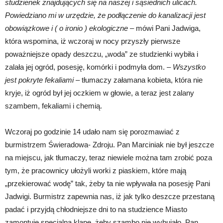
studzienek znajdujących się na naszej i sąsiednich ulicach.
Powiedziano mi w urzędzie, że podłączenie do kanalizacji jest
obowiązkowe i ( o ironio ) ekologiczne
– mówi Pani Jadwiga,
która wspomina, iż wczoraj w nocy przyszły pierwsze
poważniejsze opady deszczu, „woda” ze studzienki wybiła i
zalała jej ogród, posesję, komórki i podmyła dom. –
Wszystko
jest pokryte fekaliami
– tłumaczy załamana kobieta, która nie
kryje, iż ogród był jej oczkiem w głowie, a teraz jest zalany
szambem, fekaliami i chemią.
Wczoraj po godzinie 14 udało nam się porozmawiać z
burmistrzem Świeradowa- Zdroju. Pan Marciniak nie był jeszcze
na miejscu, jak tłumaczy, teraz niewiele można tam zrobić poza
tym, że pracownicy ułożyli worki z piaskiem, które mają
„przekierować wodę” tak, żeby ta nie wpływała na posesję Pani
Jadwigi. Burmistrz zapewnia nas, iż jak tylko deszcze przestaną
padać i przyjdą chłodniejsze dni to na studzience Miasto
zamontuje specjalną klapę, żeby szambo nie wybujało. Pan