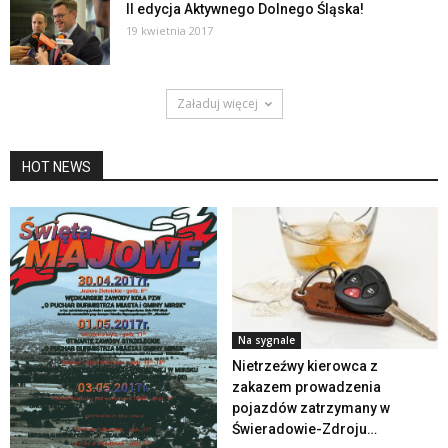
II edycja Aktywnego Dolnego Śląska!
19 kwietnia 2017
Załaduj więcej
HOT NEWS
Na sygnale
Nietrzeźwy kierowca z
zakazem prowadzenia
pojazdów zatrzymany w
Świeradowie-Zdroju…