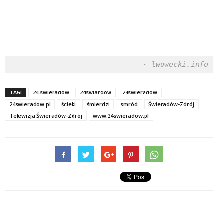
- lwowecki.info
TAGI
24 swieradow
24swiardów
24swieradow
24swieradow.pl
ścieki
śmierdzi
smród
Świeradów-Zdrój
Telewizja Świeradów-Zdrój
www.24swieradow.pl