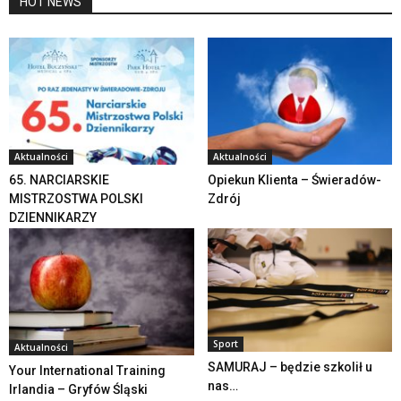
HOT NEWS
Aktualności
Aktualności
65. NARCIARSKIE
Opiekun Klienta – Świeradów-
MISTRZOSTWA POLSKI
Zdrój
DZIENNIKARZY
Sport
Aktualności
SAMURAJ – będzie szkolił u
Your International Training
nas…
Irlandia – Gryfów Śląski