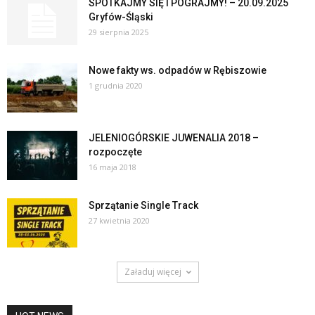
SPOTKAJMY SIĘ I POGRAJMY! – 20.09.2025
Gryfów-Śląski
29 sierpnia 2025
Nowe fakty ws. odpadów w Rębiszowie
1 grudnia 2020
JELENIOGÓRSKIE JUWENALIA 2018 –
rozpoczęte
16 maja 2018
Sprzątanie Single Track
27 kwietnia 2020
Załaduj więcej