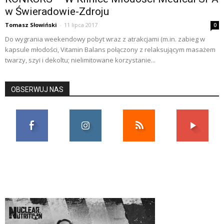
w Świeradowie-Zdroju
Tomasz Słowiński
-
11 lipca 2017
0
Do wygrania weekendowy pobyt wraz z atrakcjami (m.in. zabieg w
kapsule młodości, Vitamin Balans połączony z relaksującym masażem
twarzy, szyi i dekoltu; nielimitowane korzystanie...
OBSERWUJ NAS