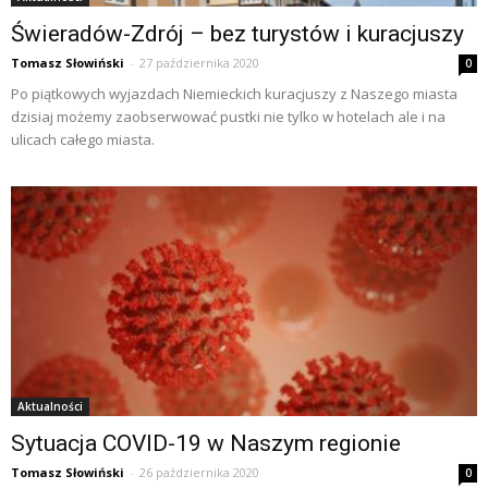
Świeradów-Zdrój – bez turystów i kuracjuszy
Tomasz Słowiński
-
27 października 2020
0
Po piątkowych wyjazdach Niemieckich kuracjuszy z Naszego miasta
dzisiaj możemy zaobserwować pustki nie tylko w hotelach ale i na
ulicach całego miasta.
Aktualności
Sytuacja COVID-19 w Naszym regionie
Tomasz Słowiński
-
26 października 2020
0