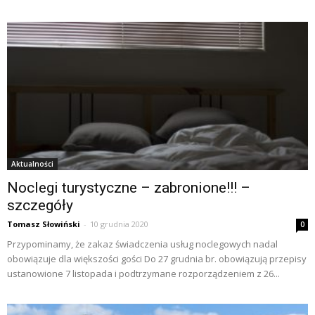
Aktualności
Noclegi turystyczne – zabronione!!! –
szczegóły
Tomasz Słowiński
-
10 grudnia 2020
0
Przypominamy, że zakaz świadczenia usług noclegowych nadal
obowiązuje dla większości gości Do 27 grudnia br. obowiązują przepisy
ustanowione 7 listopada i podtrzymane rozporządzeniem z 26...