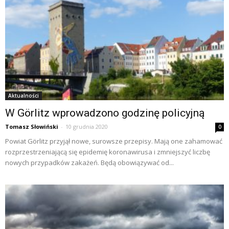
Aktualności
W Görlitz wprowadzono godzinę policyjną
Tomasz Słowiński
-
10 grudnia 2020
0
Powiat Görlitz przyjął nowe, surowsze przepisy. Mają one zahamować
rozprzestrzeniającą się epidemię koronawirusa i zmniejszyć liczbę
nowych przypadków zakażeń. Będą obowiązywać od...