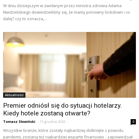
W dniu dzisiejszym w zwołanym przez ministra zdrowia Adama
Niedzielskiego dowiedzieliśmy się, że mamy ponowny lockdown i co
dalej? czy to oznacza,...
Aktualności
Premier odniósł się do sytuacji hotelarzy.
Kiedy hotele zostaną otwarte?
Tomasz Słowiński
-
12 grudnia 2020
0
Wszystkie branże, które zostały najbardziej dotknięte z powodu
pandemii, zostaną też najbardziej wsparte finansowo - zapowiedział