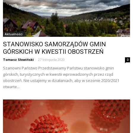
Aktualności
STANOWISKO SAMORZĄDÓW GMIN
GÓRSKICH W KWESTII OBOSTRZEŃ
Tomasz Słowiński
-
27 listopada 2020
0
Szanowni Państwo Przedstawiamy Państwu stanowisko gmin
górskich, turystycznych w kwestii wprowadzonych przez rząd
obostrzeń. Nie ustajemy w działaniach, aby w sezonie 2020/2021
otwarte...