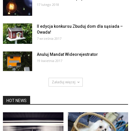
17 lutego 2018
II edycja konkursu Zbuduj dom dla sąsiada –
Owada!
7 września 2017
Anuluj Mandat Wideorejestrator
19 kwietnia 2017
Załaduj więcej
HOT NEWS