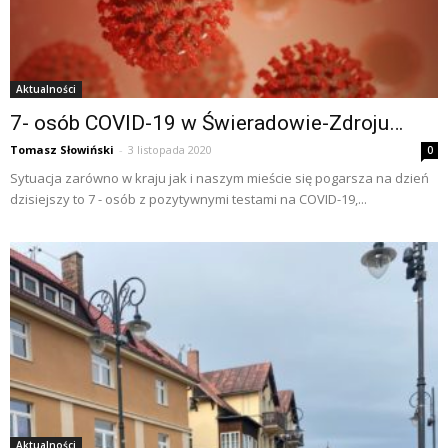
Aktualności
7- osób COVID-19 w Świeradowie-Zdroju…
Tomasz Słowiński
-
3 listopada 2020
0
Sytuacja zarówno w kraju jak i naszym mieście się pogarsza na dzień
dzisiejszy to 7 - osób z pozytywnymi testami na COVID-19,...
Aktualności