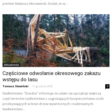
premier Mateusz Morawiecki. Dodał, że w...
Aktualności
Częściowe odwołanie okresowego zakazu
wstępu do lasu
Tomasz Słowiński
-
11 grudnia 2020
0
Nadleśnictwo "Śnieżka" informuje że udało się uprzątnąć większą
część terenów nadleśnictwa z zagrażających bezpieczeństwu osób
przebywających w lesie drzew wywróconych i naderwanych.
Nadleśnictwo...