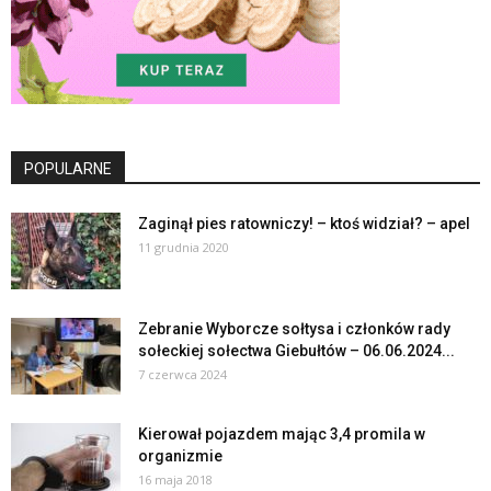
POPULARNE
Zaginął pies ratowniczy! – ktoś widział? – apel
11 grudnia 2020
Zebranie Wyborcze sołtysa i członków rady
sołeckiej sołectwa Giebułtów – 06.06.2024...
7 czerwca 2024
Kierował pojazdem mając 3,4 promila w
organizmie
16 maja 2018