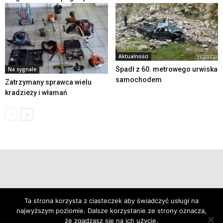
Aktualności
Spadł z 60. metrowego urwiska
Na sygnale
samochodem
Zatrzymany sprawca wielu
kradzieży i włamań
© 2019 24swieradow.pl
Ta strona korzysta z ciasteczek aby świadczyć usługi na
najwyższym poziomie. Dalsze korzystanie ze strony oznacza,
że zgadzasz się na ich użycie.