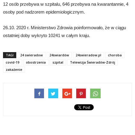
12 osób przebywa w szpitalu, 646 przebywa na kwarantannie, 4
osoby pod nadzorem epidemiologicznym.
26.10. 2020 r. Ministerstwo Zdrowia poinformowało, że w ciągu
ostatniej doby wykryto 10241 w całym kraju.
TAGI
24 swieradow
24swiardów
24swieradow.pl
choroba
covid-19
obostrzenia
szpital
Telewizja Świeradów-Zdrój
zakażenie