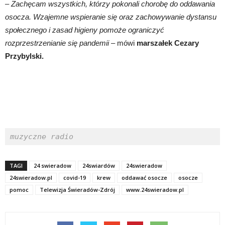
– Zachęcam wszystkich, którzy pokonali chorobę do oddawania
osocza. Wzajemne wspieranie się oraz zachowywanie dystansu
społecznego i zasad higieny pomoże ograniczyć
rozprzestrzenianie się pandemii
– mówi
marszałek Cezary
Przybylski.
muzyczne radio
TAGI
24 swieradow
24swiardów
24swieradow
24swieradow.pl
covid-19
krew
oddawać osocze
osocze
pomoc
Telewizja Świeradów-Zdrój
www.24swieradow.pl