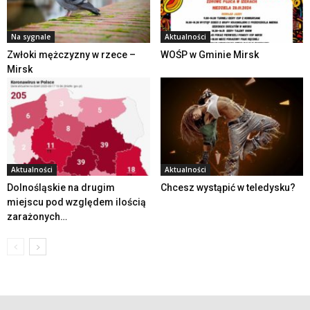
Na sygnale
Aktualności
Zwłoki mężczyzny w rzece –
WOŚP w Gminie Mirsk
Mirsk
Aktualności
Aktualności
Dolnośląskie na drugim
Chcesz wystąpić w teledysku?
miejscu pod względem ilością
zarażonych…