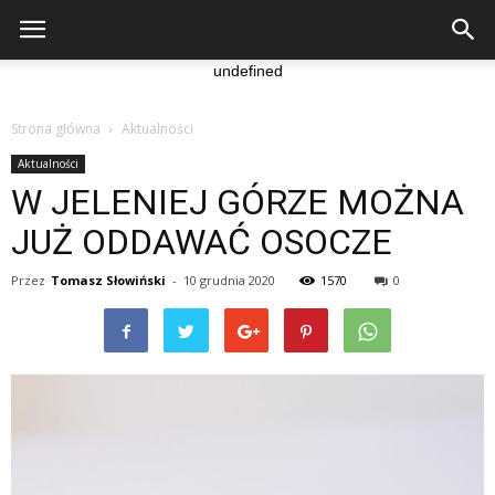
undefined
Strona główna
Aktualności
Aktualności
W JELENIEJ GÓRZE MOŻNA
JUŻ ODDAWAĆ OSOCZE
Przez
Tomasz Słowiński
-
10 grudnia 2020
1570
0