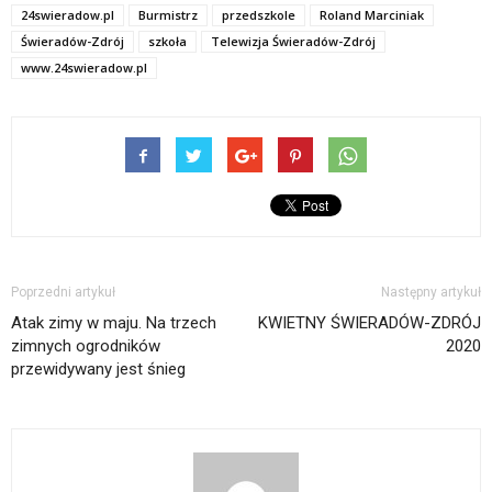
24swieradow.pl
Burmistrz
przedszkole
Roland Marciniak
Świeradów-Zdrój
szkoła
Telewizja Świeradów-Zdrój
www.24swieradow.pl
Poprzedni artykuł
Następny artykuł
Atak zimy w maju. Na trzech
KWIETNY ŚWIERADÓW-ZDRÓJ
zimnych ogrodników
2020
przewidywany jest śnieg