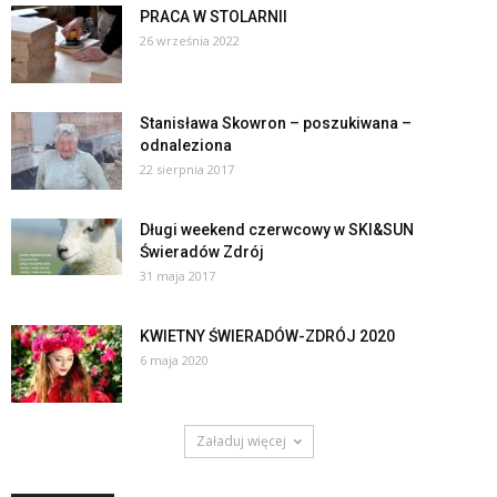
PRACA W STOLARNII
26 września 2022
Stanisława Skowron – poszukiwana –
odnaleziona
22 sierpnia 2017
Długi weekend czerwcowy w SKI&SUN
Świeradów Zdrój
31 maja 2017
KWIETNY ŚWIERADÓW-ZDRÓJ 2020
6 maja 2020
Załaduj więcej