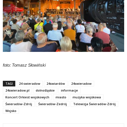
foto: Tomasz Słowiński
TAGI
24 swieradow
24swiardów
24swieradow
24swieradow.pl
dolnośląskie
informacje
Koncert Orkiest wojskowych
miasto
muzyka wojskowa
Świeradów-Zdrój
Świeradów-Zedrój
Telewizja Świeradów-Zdrój
Wojsko