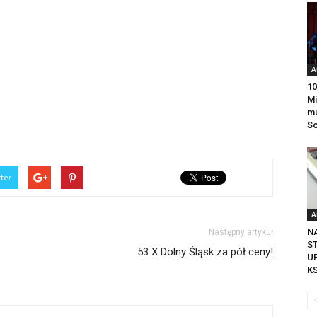
A
10
Mi
mu
So
tter
A
N
Następny artykuł
S
53 X Dolny Śląsk za pół ceny!
U
K