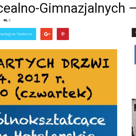
cealno-Gimnazjalnych –
0
ierkaj) na Twitterze