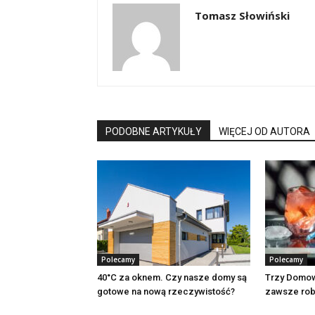
Tomasz Słowiński
PODOBNE ARTYKUŁY
WIĘCEJ OD AUTORA
Polecamy
Polecamy
40°C za oknem. Czy nasze domy są
Trzy Domow
gotowe na nową rzeczywistość?
zawsze rob