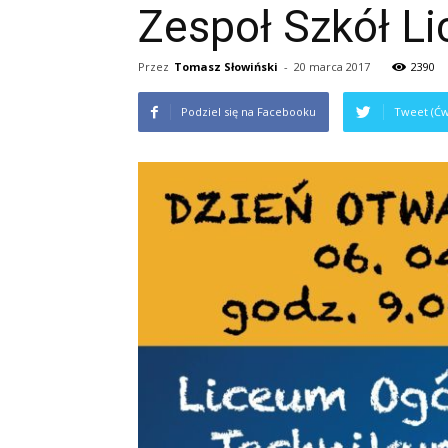
Zespoł Szkół Li
Przez
Tomasz Słowiński
-
20 marca 2017
2390
Podziel się na Facebooku
Tweet (Ćw