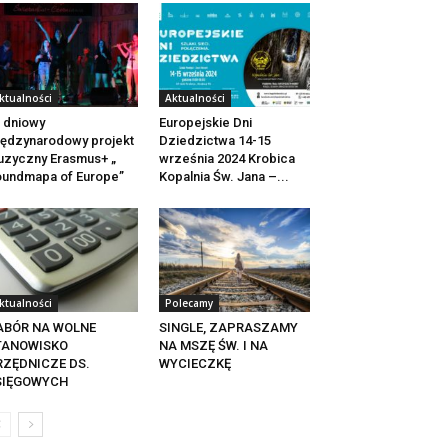
ktualności
Aktualności
 dniowy
Europejskie Dni
ędzynarodowy projekt
Dziedzictwa 14-15
zyczny Erasmus+ „
września 2024 Krobica
undmapa of Europe”
Kopalnia Św. Jana –...
ktualności
Polecamy
ABÓR NA WOLNE
SINGLE, ZAPRASZAMY
TANOWISKO
NA MSZĘ ŚW. I NA
RZĘDNICZE DS.
WYCIECZKĘ
SIĘGOWYCH