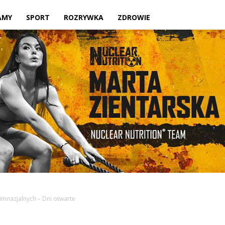
Twoje
AMY
SPORT
ROZRYWKA
ZDROWIE
lokalne
źródło
imnazjalnych – Dni otwarte
informacji