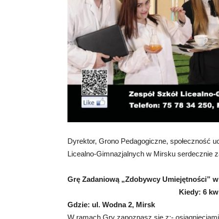
Dyrektor, Grono Pedagogiczne, społeczność u
Licealno-Gimnazjalnych w Mirsku serdecznie z
Grę Zadaniową „Zdobywcy Umiejętności” w
Kiedy: 6 kw
Gdzie: ul. Wodna 2, Mirsk
W ramach Gry zapoznasz się z:- osiągnięciami