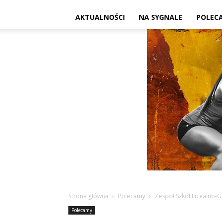
AKTUALNOŚCI
NA SYGNALE
POLEC
Strona główna
Polecamy
Zespoł Szkół Licealno-G
Polecamy