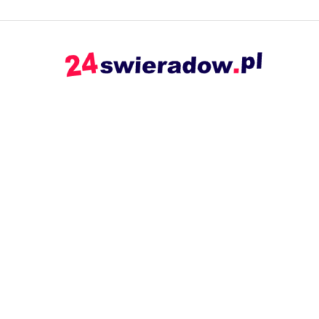
24swieradow.pl
–