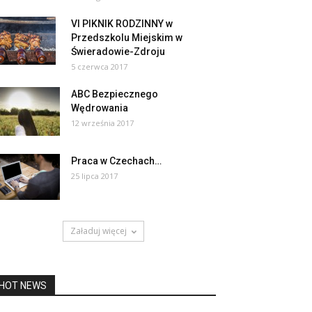
VI PIKNIK RODZINNY w
Przedszkolu Miejskim w
Świeradowie-Zdroju
5 czerwca 2017
ABC Bezpiecznego
Wędrowania
12 września 2017
Praca w Czechach…
25 lipca 2017
Załaduj więcej
HOT NEWS