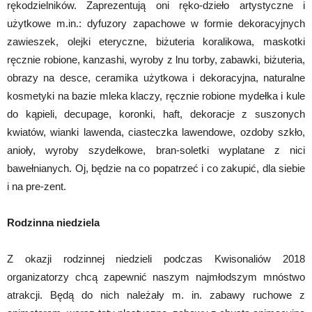
rękodzielników. Zaprezentują oni ręko-dzieło artystyczne i
użytkowe m.in.: dyfuzory zapachowe w formie dekoracyjnych
zawieszek, olejki eteryczne, biżuteria koralikowa, maskotki
ręcznie robione, kanzashi, wyroby z lnu torby, zabawki, biżuteria,
obrazy na desce, ceramika użytkowa i dekoracyjna, naturalne
kosmetyki na bazie mleka klaczy, ręcznie robione mydełka i kule
do kąpieli, decupage, koronki, haft, dekoracje z suszonych
kwiatów, wianki lawenda, ciasteczka lawendowe, ozdoby szkło,
anioły, wyroby szydełkowe, bran-soletki wyplatane z nici
bawełnianych. Oj, będzie na co popatrzeć i co zakupić, dla siebie
i na pre-zent.
Rodzinna niedziela
Z okazji rodzinnej niedzieli podczas Kwisonaliów 2018
organizatorzy chcą zapewnić naszym najmłodszym mnóstwo
atrakcji. Będą do nich należały m. in. zabawy ruchowe z