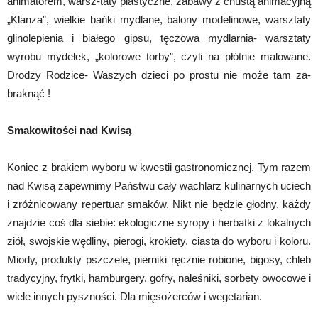
animatorem, warsz-taty plastyczne, zabawy z chustą animacyjną
„Klanza”, wielkie bańki mydlane, balony modelinowe, warsztaty
glinolepienia i białego gipsu, tęczowa mydlarnia- warsztaty
wyrobu mydełek, „kolorowe torby”, czyli na płótnie malowane.
Drodzy Rodzice- Waszych dzieci po prostu nie może tam za-
braknąć !
Smakowitości nad Kwisą
Koniec z brakiem wyboru w kwestii gastronomicznej. Tym razem
nad Kwisą zapewnimy Państwu cały wachlarz kulinarnych uciech
i zróżnicowany repertuar smaków. Nikt nie będzie głodny, każdy
znajdzie coś dla siebie: ekologiczne syropy i herbatki z lokalnych
ziół, swojskie wędliny, pierogi, krokiety, ciasta do wyboru i koloru.
Miody, produkty pszczele, pierniki ręcznie robione, bigosy, chleb
tradycyjny, frytki, hamburgery, gofry, naleśniki, sorbety owocowe i
wiele innych pyszności. Dla mięsożerców i wegetarian.