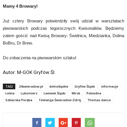
Mamy 4 Browary!
Już cztery Browary potwierdziły swój udział w warsztatach
piwowarskich podczas tegorocznych Kwisonaliów. Będziemy
zatem gościć nad Kwisą Browary: Świdnica, Miedzianka, Dolina
BoBru, Dr Brew.
Do zobaczenia na piwowarskim szlaku!
Autor: M-GOK Gryfów Śl.
TAGI
24swieradow.pl
dolnośląskie
Gryfów Śląski
informacje
Leśna
Lubomierz
Lwówek Śląski
Mirsk
Pobiedna
Szklarska Poręba
Telewizja Świeradów-Zdrój
Thomas dance