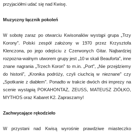
przyjaciółmi udać się nad Kwisę.
Muzyczny łącznik pokoleń
W sobotę zaraz po otwarciu Kwisonaliów wystąpi grupa „Trzy
Korony”. Polski zespół założony w 1970 przez Krzysztofa
Klenczona, po jego odejściu z Czerwonych Gitar. Najbardziej
rozpozna-walnym utworem grupy jest „10 w skali Beauforta”, inne
znane nagrania „Trzech Koron” to m.in. „Port”, „Nie przejdziemy
do historii”, „Kronika podróży, czyli ciuchcią w nieznane” czy
„Spotkanie z diabłem”. Ponadto w trakcie dwóch dni imprezy na
scenie wystąpią POKAHONTAZ, ZEUSS, MATEUSZ ZIÓŁKO,
MYTHOS oraz Kabaret K2. Zapraszamy!
Zachwycające rękodzieło
W przystani nad Kwisą wyrośnie prawdziwe miasteczko