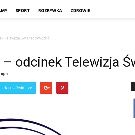
Twoje
AMY
SPORT
ROZRYWKA
ZDROWIE
ek Telewizja Świeradów-Zdrój
lokalne
 odcinek Telewizja Ś
0
źródło
ierkaj) na Twitterze
informacji