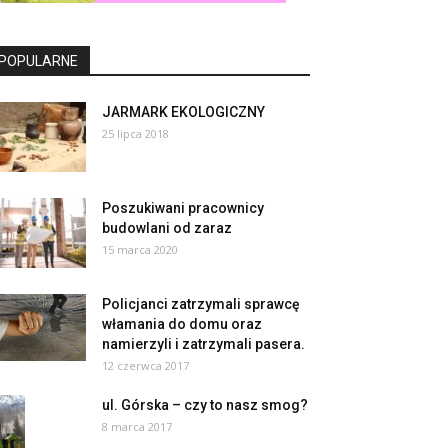
POPULARNE
JARMARK EKOLOGICZNY
25 lipca 2018
Poszukiwani pracownicy
budowlani od zaraz
15 marca 2020
Policjanci zatrzymali sprawcę
włamania do domu oraz
namierzyli i zatrzymali pasera.
12 czerwca 2017
ul. Górska – czy to nasz smog?
8 marca 2017