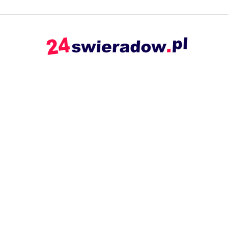
24swieradow.pl
–