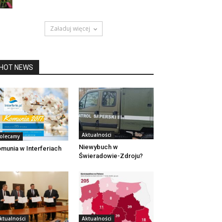
Załaduj więcej
HOT NEWS
Aktualności
olecamy
Niewybuch w
munia w Interferiach
Świeradowie-Zdroju?
ktualności
Aktualności