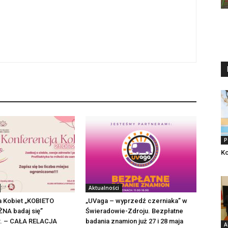
P
Ko
Aktualności
a Kobiet „KOBIETO
„UVaga – wyprzedź czerniaka” w
NA badaj się”
Świeradowie-Zdroju. Bezpłatne
 r. – CAŁA RELACJA
badania znamion już 27 i 28 maja
A