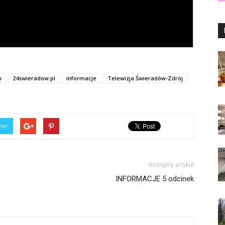
w
24swieradow.pl
informacje
Telewizja Świeradów-Zdrój
tter
Następny artykuł
INFORMACJE 5 odcinek