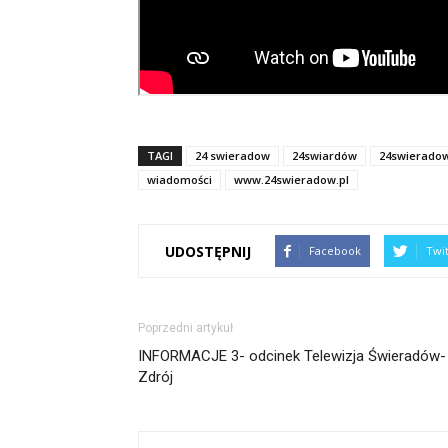
TAGI
24 swieradow
24swiardów
24swierado
wiadomości
www.24swieradow.pl
UDOSTĘPNIJ
Facebook
Twi
Poprzedni artykuł
INFORMACJE 3- odcinek Telewizja Świeradów-
Zdrój