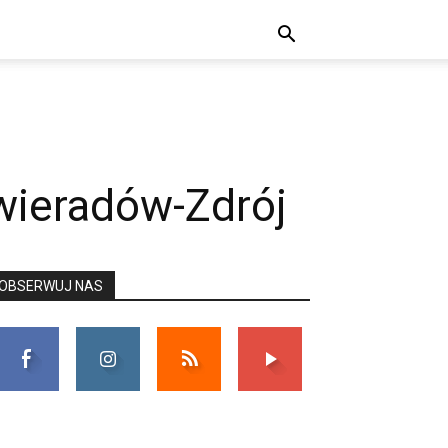
wieradów-Zdrój
OBSERWUJ NAS