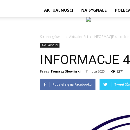
AKTUALNOŚCI
NA SYGNALE
POLEC
Strona główna
Aktualności
INFORMACJE 4 – odcin
Aktualności
INFORMACJE 4 –
Przez
Tomasz Słowiński
-
11 lipca 2020
2271
Podziel się na Facebooku
Tweet (Ćw