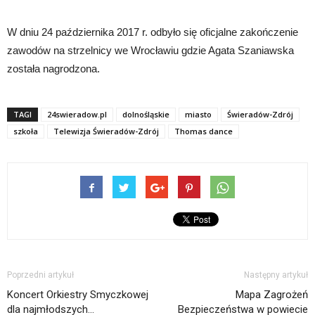
W dniu 24 października 2017 r. odbyło się oficjalne zakończenie
zawodów na strzelnicy we Wrocławiu gdzie Agata Szaniawska
została nagrodzona.
TAGI
24swieradow.pl
dolnośląskie
miasto
Świeradów-Zdrój
szkoła
Telewizja Świeradów-Zdrój
Thomas dance
Poprzedni artykuł
Następny artykuł
Koncert Orkiestry Smyczkowej
Mapa Zagrożeń
dla najmłodszych…
Bezpieczeństwa w powiecie