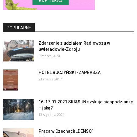
POPULARNE
Zdarzenie z udziałem Radiowozu w
Świeradowie-Zdroju
6 marca 2024
HOTEL BUCZYŃSKI -ZAPRASZA
21 marca 2017
16-17.01.2021 SKI&SUN szykuje niespodziankę
– jaką?
13 stycznia 2021
Praca w Czechach „DENSO”