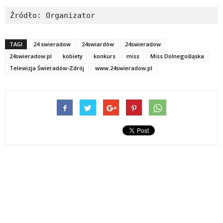
Źródło: Organizator
TAGI
24 swieradow
24swiardów
24swieradow
24swieradow.pl
kobiety
konkurs
miss
Miss Dolnegośląska
Telewizja Świeradów-Zdrój
www.24swieradow.pl