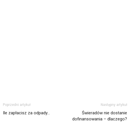
Poprzedni artykuł
Następny artykuł
Ile zapłacisz za odpady…
Świeradów nie dostanie
dofinansowania – dlaczego?