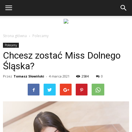
Strona główna
Polecamy
Polecamy
Chcesz zostać Miss Dolnego
Śląska?
Przez
Tomasz Słowiński
-
4 marca 2021
2584
0