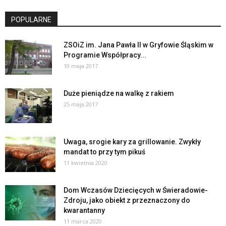
POPULARNE
ZSOiZ im. Jana Pawła II w Gryfowie Śląskim w
Programie Współpracy...
10 maja 2017
Duże pieniądze na walkę z rakiem
25 maja 2017
Uwaga, srogie kary za grillowanie. Zwykły
mandat to przy tym pikuś
11 kwietnia 2020
Dom Wczasów Dziecięcych w Świeradowie-
Zdroju, jako obiekt z przeznaczony do
kwarantanny
11 marca 2020