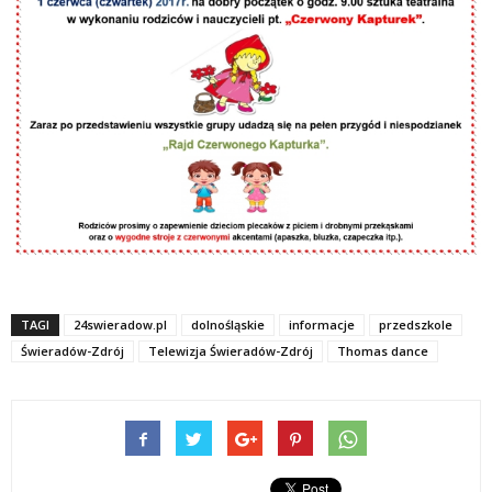
TAGI
24swieradow.pl
dolnośląskie
informacje
przedszkole
Świeradów-Zdrój
Telewizja Świeradów-Zdrój
Thomas dance