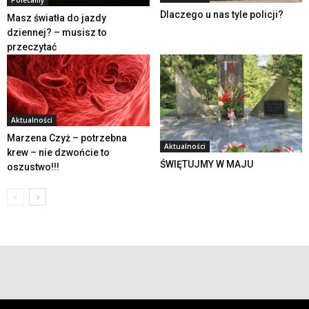
Polecamy
Dlaczego u nas tyle policji?
Masz światła do jazdy
dziennej? – musisz to
przeczytać
Aktualności
Marzena Czyż – potrzebna
Aktualności
krew – nie dzwońcie to
ŚWIĘTUJMY W MAJU
oszustwo!!!
© 2019 24swieradow.pl