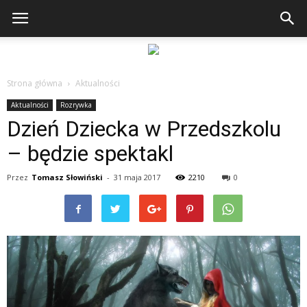
Strona główna
Aktualności
Aktualności
Rozrywka
Dzień Dziecka w Przedszkolu
– będzie spektakl
Przez
Tomasz Słowiński
-
31 maja 2017
2210
0