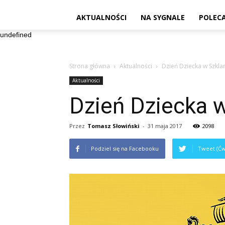
AKTUALNOŚCI
NA SYGNALE
POLEC
undefined
Strona główna
Aktualności
Dzień Dziecka w Szklar
Aktualności
Dzień Dziecka w
Przez
Tomasz Słowiński
-
31 maja 2017
2098
Podziel się na Facebooku
Tweet (Ćw