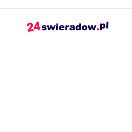
24swieradow.pl
–