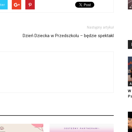
tter
Następny artykuł
Dzień Dziecka w Przedszkolu – będzie spektakl
A
W 
Pa