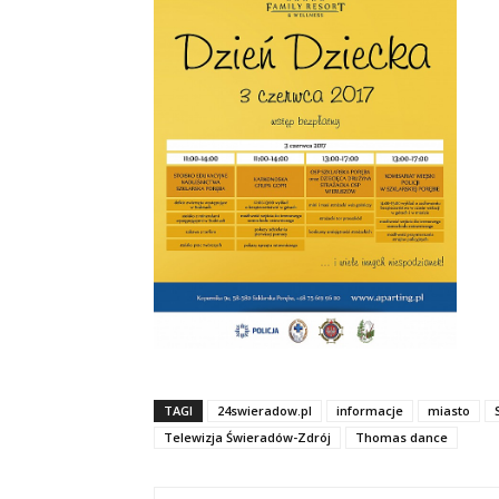
TAGI
24swieradow.pl
informacje
miasto
Telewizja Świeradów-Zdrój
Thomas dance