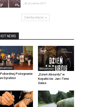
28 września 2017
Załaduj więcej
HOT NEWS
ktualności
Aktualności
Pobiednej Pożegnanie
„Dzień Absurdu” w
ni Dyrektor
Kopalni św. Jan i Time
Gates