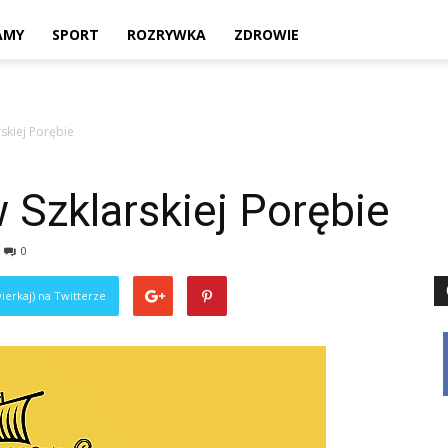
Twoje
AMY
SPORT
ROZRYWKA
ZDROWIE
skiej Porębie
lokalne
 Szklarskiej Porębie
0
źródło
ierkaj) na Twitterze
informacji