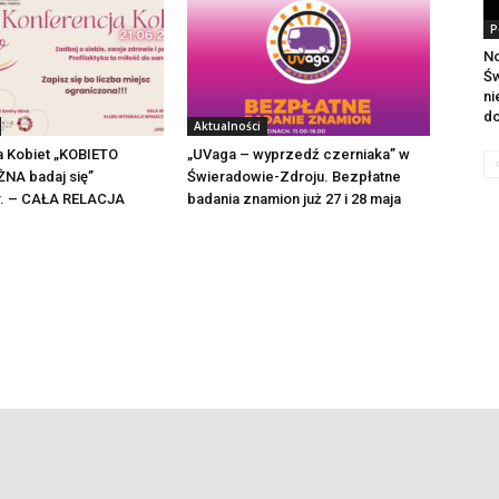
P
No
Św
ni
do
Aktualności
a Kobiet „KOBIETO
„UVaga – wyprzedź czerniaka” w
NA badaj się”
Świeradowie-Zdroju. Bezpłatne
 r. – CAŁA RELACJA
badania znamion już 27 i 28 maja