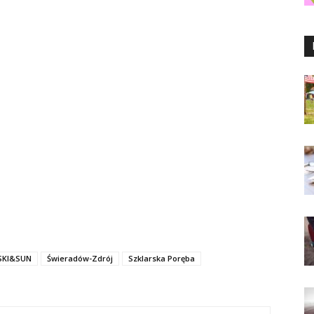
SKI&SUN
Świeradów-Zdrój
Szklarska Poręba