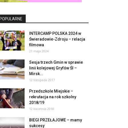
POPULARNE
INTERCAMP POLSKA 2024 w
Świeradowie-Zdroju – relacja
filmowa
21 maja 2024
Sesja trzech Gmin w sprawie
linii kolejowej Gryfów Śl –
Mirsk...
12 listopada 2017
Przedszkole Miejskie –
rekrutacja na rok szkolny
2018/19
12 kwietnia 2018
BIEGI PRZEŁAJOWE – mamy
sukcesy