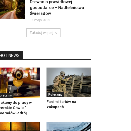
Drewno o prawidłowej
gospodarce – Nadleśnictwo
Świeradów
16 maja 2018
Załaduj więcej
HOT NEWS
Polecamy
olecamy
Fani militariów na
ukamy do pracy w
zakupach
zerskie Chwile”
ieradów-Zdrój