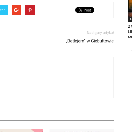
tter
A
Z
LI
Następny artykuł
MI
„Betlejem” w Giebułtowie