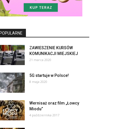
POPULARNE
ZAWIESZENIE KURSÓW
KOMUNIKACJI MIEJSKIEJ
21 marca 2020
5G startuje w Polsce!
8 maja 2020
Wernisaż oraz film „Łowcy
Miodu”
4 października 2017