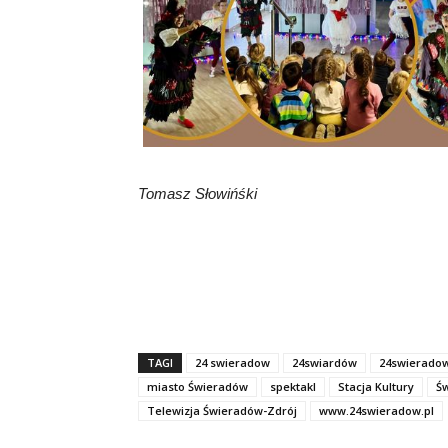
Tomasz Słowińśki
TAGI
24 swieradow
24swiardów
24swierado
miasto Świeradów
spektakl
Stacja Kultury
Ś
Telewizja Świeradów-Zdrój
www.24swieradow.pl