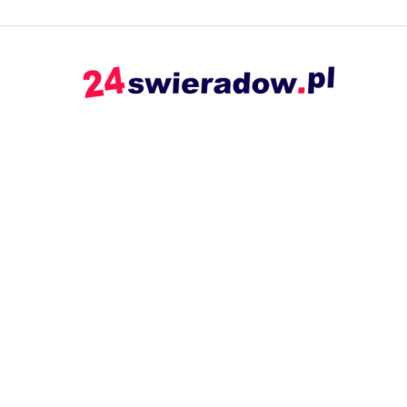
24swieradow.pl
–