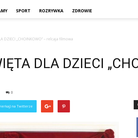
Twoje
AMY
SPORT
ROZRYWKA
ZDROWIE
A DZIECI „CHOINKOWO” – relcaja filmowa
lokalne
IĘTA DLA DZIECI „CH
źródło
0
ierkaj) na Twitterze
informacji