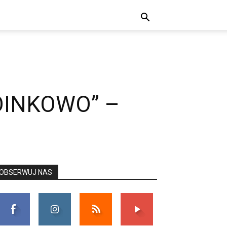
OINKOWO” –
OBSERWUJ NAS