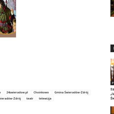
P
Sz
w
24swieradow.pl
Choinkowo
Gmina Świeradów-Zdrój
„I
wieradów-Zdrój
teatr
telewizja
Św