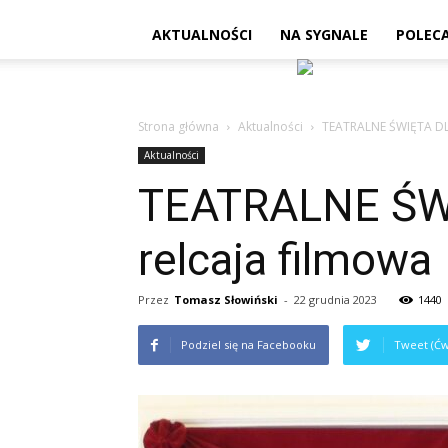
AKTUALNOŚCI
NA SYGNALE
POLEC
Strona główna
Aktualności
TEATRALNE ŚWIĘTA DL
Aktualności
TEATRALNE ŚW
relcaja filmowa
Przez
Tomasz Słowiński
-
22 grudnia 2023
1440
Podziel się na Facebooku
Tweet (Ćw