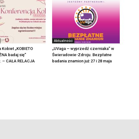
Aktualności
a Kobiet „KOBIETO
„UVaga – wyprzedź czerniaka” w
NA badaj się”
Świeradowie-Zdroju. Bezpłatne
 r. – CAŁA RELACJA
badania znamion już 27 i 28 maja