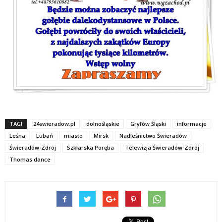
TAGI
24swieradow.pl
dolnośląskie
Gryfów Śląski
informacje
Leśna
Lubań
miasto
Mirsk
Nadleśnictwo Świeradów
Świeradów-Zdrój
Szklarska Poręba
Telewizja Świeradów-Zdrój
Thomas dance