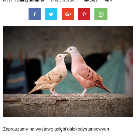
Przez
Tomasz Słowiński
-
17 listopada 2017
2688
0
Zapraszamy na wystawę gołębi dalekodystansowych