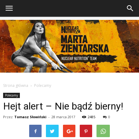
Strona główna
Polecamy
Polecamy
Hejt alert – Nie bądź bierny!
Przez
Tomasz Słowiński
-
28 marca 2017
2485
0