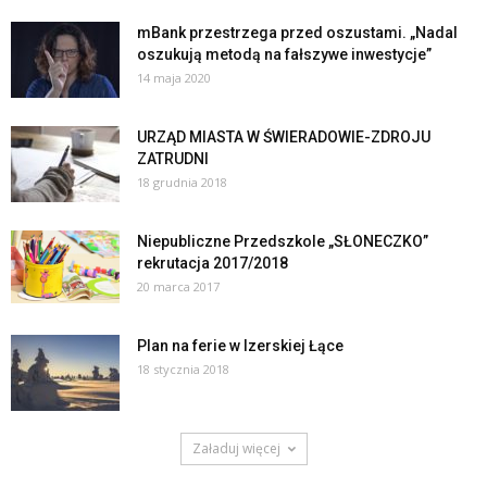
mBank przestrzega przed oszustami. „Nadal
oszukują metodą na fałszywe inwestycje”
14 maja 2020
URZĄD MIASTA W ŚWIERADOWIE-ZDROJU
ZATRUDNI
18 grudnia 2018
Niepubliczne Przedszkole „SŁONECZKO”
rekrutacja 2017/2018
20 marca 2017
Plan na ferie w Izerskiej Łące
18 stycznia 2018
Załaduj więcej