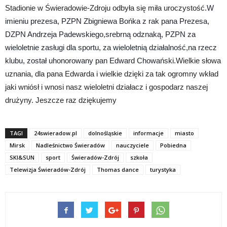
Stadionie w Świeradowie-Zdroju odbyła się miła uroczystość.
W
imieniu prezesa, PZPN Zbigniewa Bońka z rak pana Prezesa,
DZPN Andrzeja Padewskiego,srebrną odznaką, PZPN za
wieloletnie zasługi dla sportu, za wieloletnią działalność,na rzecz
klubu, został uhonorowany pan Edward Chowański.
Wielkie słowa
uznania, dla pana Edwarda i wielkie dzięki za tak ogromny wkład
jaki wniósł i wnosi nasz wieloletni działacz i gospodarz naszej
drużyny. Jeszcze raz dziękujemy
TAGI
24swieradow.pl
dolnośląskie
informacje
miasto
Mirsk
Nadleśnictwo Świeradów
nauczyciele
Pobiedna
SKI&SUN
sport
Świeradów-Zdrój
szkoła
Telewizja Świeradów-Zdrój
Thomas dance
turystyka