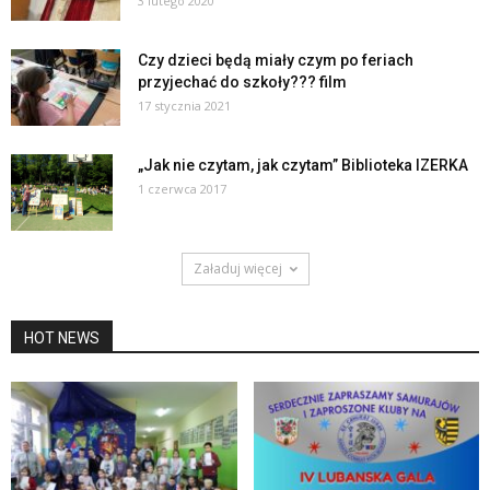
3 lutego 2020
Czy dzieci będą miały czym po feriach
przyjechać do szkoły??? film
17 stycznia 2021
„Jak nie czytam, jak czytam” Biblioteka IZERKA
1 czerwca 2017
Załaduj więcej
HOT NEWS