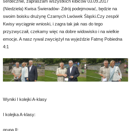
serdecznie, zapraszam wszystkich kibiców 03.09.2017
(Niedziel
a) Kwisa Świeradów- Zdrój podejmować, będzie na
swoim boisku drużynę Czarnych Lwówek Śląski.Czy zespół
Kwisy wyciągnie wnioski, i zagra tak jak nas do tego
przyzwyczaił, czekamy więc na dobre widowisko i na wielkie
emocje. A nasz rywal zwyciężył na wyjeździe Fatmę Pobiedna
4:1
Wyniki I kolejki A-klasy
I kolejka A-klasy:
grupa II: