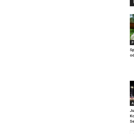
P
Sp
od
A
Ju
Ko
S