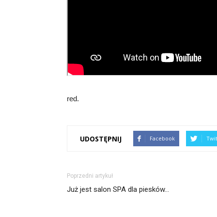
red.
UDOSTĘPNIJ
Facebook
Twi
Poprzedni artykuł
Już jest salon SPA dla piesków…