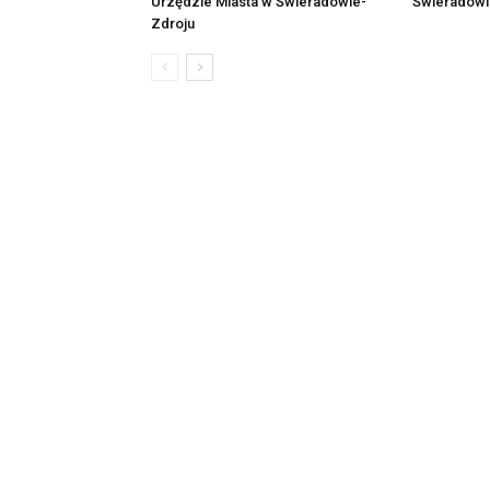
Urzędzie Miasta w Świeradowie-
Świeradowie
Zdroju