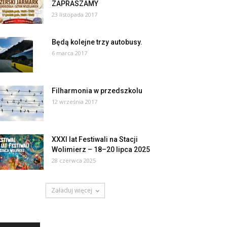
ZAPRASZAMY
23 listopada 2017
Będą kolejne trzy autobusy.
6 marca 2017
Filharmonia w przedszkolu
12 września 2017
XXXl lat Festiwali na Stacji
Wolimierz – 18–20 lipca 2025
28 czerwca 2025
Załaduj więcej