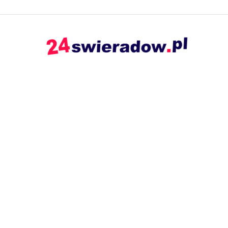
24swieradow.pl
–