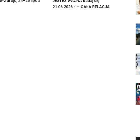
-Zdroju, 24–26 lipca
JESTEŚ WAŻNA badaj się”
21.06.2026 r. – CAŁA RELACJA