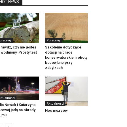
HOT NEWS
olecamy
Polecamy
rawdź, czy nie jesteś
Szkolenie dotyczące
wodniony. Prosty test
dotacji na prace
konserwatorskie i roboty
budowlane przy
zabytkach
ktualności
Aktualności
lia Nowak i Katarzyna
rowaj jadą na obrady
Noc muzeów
ejmu