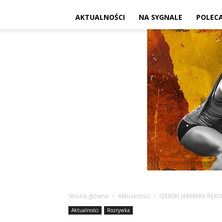
AKTUALNOŚCI
NA SYGNALE
POLEC
Strona główna
Aktualności
IZERSKI JARMARK RĘKO
Aktualności
Rozrywka