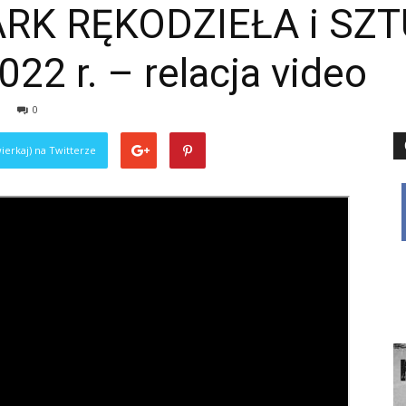
RK RĘKODZIEŁA i SZ
2 r. – relacja video
0
ierkaj) na Twitterze