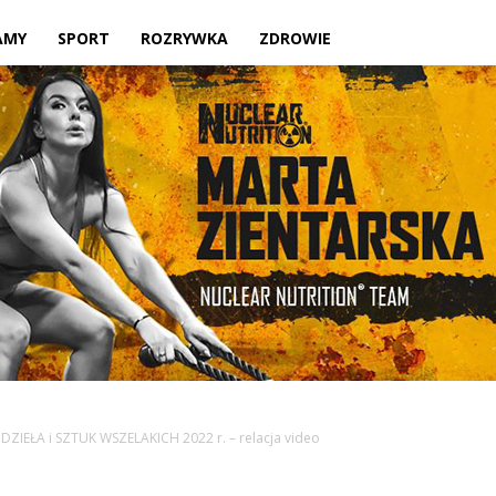
Twoje
AMY
SPORT
ROZRYWKA
ZDROWIE
lokalne
źródło
DZIEŁA i SZTUK WSZELAKICH 2022 r. – relacja video
informacji