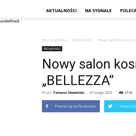
AKTUALNOŚCI
NA SYGNALE
POLEC
undefined
Strona główna
Aktualności
Nowy salon kosmetyc
Aktualności
Nowy salon kos
„BELLEZZA”
Przez
Tomasz Słowiński
-
10 lutego 2023
2116
Podziel się na Facebooku
Tweet (Ćw