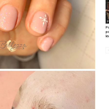
P
Po
po
kt