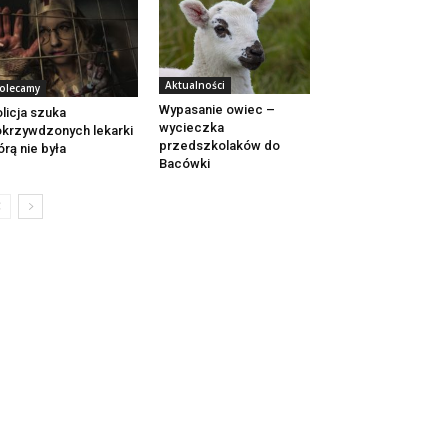
Aktualności
olecamy
Wypasanie owiec –
licja szuka
wycieczka
krzywdzonych lekarki
przedszkolaków do
órą nie była
Bacówki