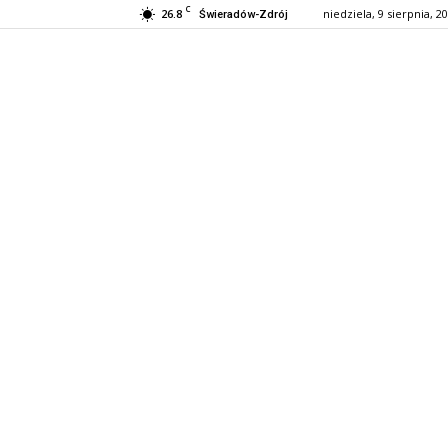
C
26.8
niedziela, 9 sierpnia, 2
Świeradów-Zdrój