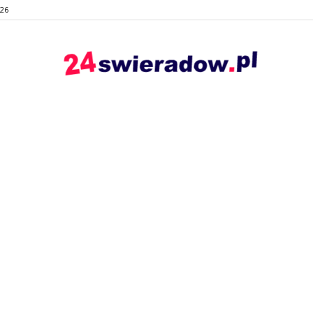
026
24swieradow.pl
–