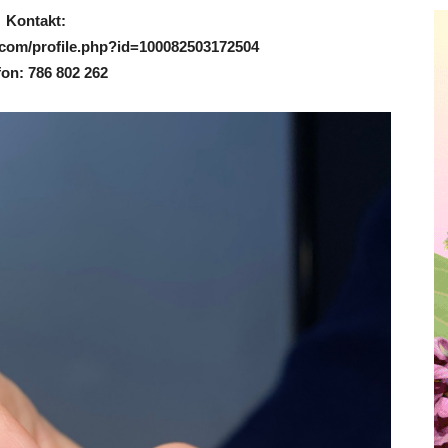
Kontakt:
com/profile.php?id=100082503172504
fon: 786 802 262