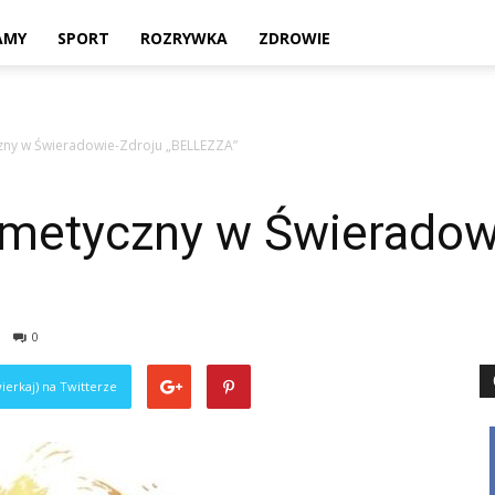
Twoje
AMY
SPORT
ROZRYWKA
ZDROWIE
zny w Świeradowie-Zdroju „BELLEZZA”
lokalne
metyczny w Świeradow
źródło
0
ierkaj) na Twitterze
informacji