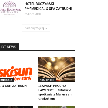
HOTEL BUCZYŃSKI
****MEDICAL & SPA ZATRUDNI
25 lipca 2018
Załaduj więcej
HOT NEWS
ktualności
Aktualności
KI & SUN ZATRUDNI
„ZAPACH PROCHU I
LAWENDY” – autorskie
spotkanie z Mariuszem
Gładzikiem