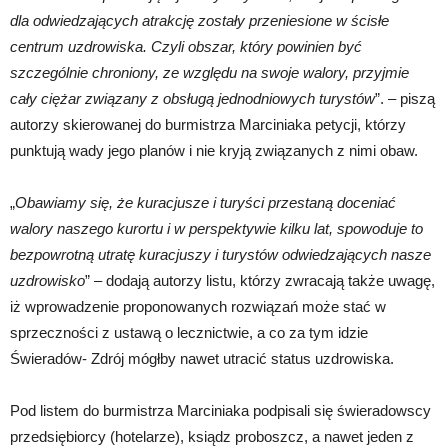
dla odwiedzających atrakcję zostały przeniesione w ścisłe
centrum uzdrowiska. Czyli obszar, który powinien być
szczególnie chroniony, ze względu na swoje walory, przyjmie
cały ciężar związany z obsługą jednodniowych turystów
”. – piszą
autorzy skierowanej do burmistrza Marciniaka petycji, którzy
punktują wady jego planów i nie kryją związanych z nimi obaw.
„
Obawiamy się, że kuracjusze i turyści przestaną doceniać
walory naszego kurortu i w perspektywie kilku lat, spowoduje to
bezpowrotną utratę kuracjuszy i turystów odwiedzających nasze
uzdrowisko
” – dodają autorzy listu, którzy zwracają także uwagę,
iż wprowadzenie proponowanych rozwiązań może stać w
sprzeczności z ustawą o lecznictwie, a co za tym idzie
Świeradów- Zdrój mógłby nawet utracić status uzdrowiska.
Pod listem do burmistrza Marciniaka podpisali się świeradowscy
przedsiębiorcy (hotelarze), ksiądz proboszcz, a nawet jeden z