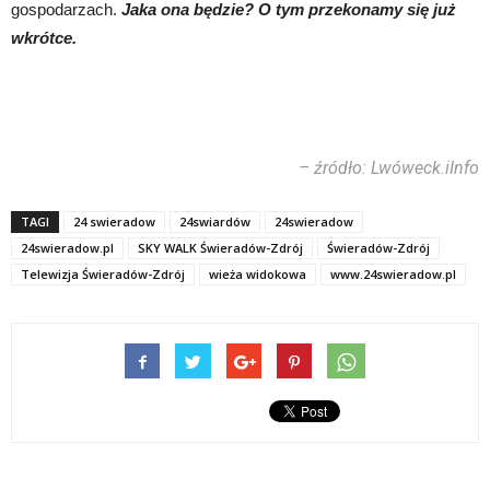
gospodarzach.
Jaka ona będzie? O tym przekonamy się już
wkrótce.
– źródło: Lwóweck.iInfo
TAGI
24 swieradow
24swiardów
24swieradow
24swieradow.pl
SKY WALK Świeradów-Zdrój
Świeradów-Zdrój
Telewizja Świeradów-Zdrój
wieża widokowa
www.24swieradow.pl