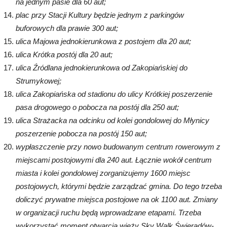
na jednym pasie dla 60 aut;
plac przy Stacji Kultury będzie jednym z parkingów
buforowych dla prawie 300 aut;
ulica Majowa jednokierunkowa z postojem dla 20 aut;
ulica Krótka postój dla 20 aut;
ulica Źródlana jednokierunkowa od Zakopiańskiej do
Strumykowej;
ulica Zakopiańska od stadionu do ulicy Krótkiej poszerzenie
pasa drogowego o pobocza na postój dla 250 aut;
ulica Strażacka na odcinku od kolei gondolowej do Młynicy
poszerzenie pobocza na postój 150 aut;
wypłaszczenie przy nowo budowanym centrum rowerowym z
miejscami postojowymi dla 240 aut. Łącznie wokół centrum
miasta i kolei gondolowej zorganizujemy 1600 miejsc
postojowych, którymi będzie zarządzać gmina. Do tego trzeba
doliczyć prywatne miejsca postojowe na ok 1100 aut. Zmiany
w organizacji ruchu będą wprowadzane etapami. Trzeba
wykorzystać moment otwarcia wieży Sky Walk Świeradów-