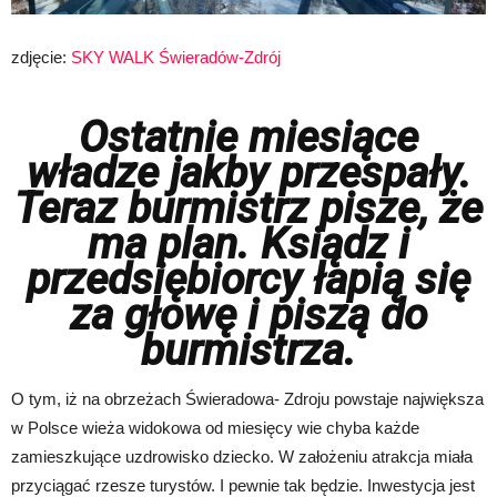
zdjęcie:
SKY WALK Świeradów-Zdrój
Ostatnie miesiące
władze jakby przespały.
Teraz burmistrz pisze, że
ma plan. Ksiądz i
przedsiębiorcy łapią się
za głowę i piszą do
burmistrza.
O tym, iż na obrzeżach Świeradowa- Zdroju powstaje największa
w Polsce wieża widokowa od miesięcy wie chyba każde
zamieszkujące uzdrowisko dziecko. W założeniu atrakcja miała
przyciągać rzesze turystów. I pewnie tak będzie. Inwestycja jest