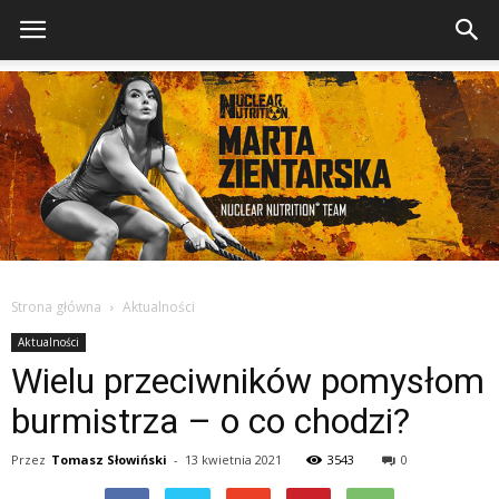
Strona główna
Aktualności
Aktualności
Wielu przeciwników pomysłom
burmistrza – o co chodzi?
Przez
Tomasz Słowiński
-
13 kwietnia 2021
3543
0