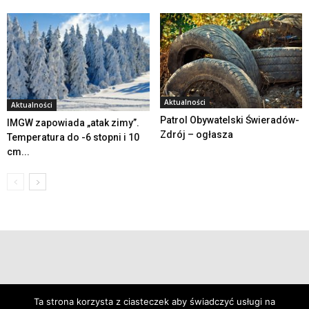
Aktualności
Aktualności
Patrol Obywatelski Świeradów-
IMGW zapowiada „atak zimy”.
Zdrój – ogłasza
Temperatura do -6 stopni i 10
cm...
© 2019 24swieradow.pl
Ta strona korzysta z ciasteczek aby świadczyć usługi na