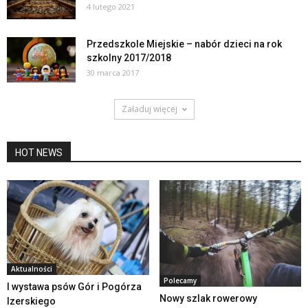
4 lutego 2021
Przedszkole Miejskie – nabór dzieci na rok
szkolny 2017/2018
30 marca 2017
Załaduj więcej
HOT NEWS
Aktualności
Polecamy
I wystawa psów Gór i Pogórza
Nowy szlak rowerowy
Izerskiego