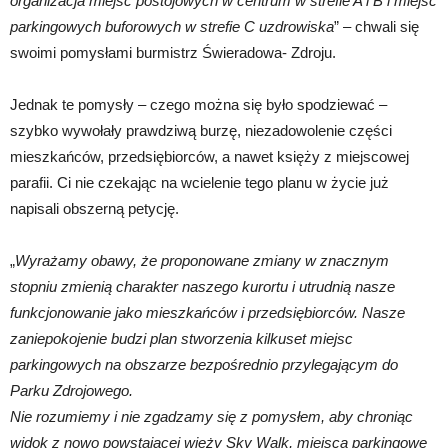
organizacja miejsc postojowych w centrum w strefie A i B i miejsc
parkingowych buforowych w strefie C uzdrowiska
” – chwali się
swoimi pomysłami burmistrz Świeradowa- Zdroju.
Jednak te pomysły – czego można się było spodziewać –
szybko wywołały prawdziwą burzę, niezadowolenie części
mieszkańców, przedsiębiorców, a nawet księży z miejscowej
parafii. Ci nie czekając na wcielenie tego planu w życie już
napisali obszerną petycję.
„
Wyrażamy obawy, że proponowane zmiany w znacznym
stopniu zmienią charakter naszego kurortu i utrudnią nasze
funkcjonowanie jako mieszkańców i przedsiębiorców. Nasze
zaniepokojenie budzi plan stworzenia kilkuset miejsc
parkingowych na obszarze bezpośrednio przylegającym do
Parku Zdrojowego.
Nie rozumiemy i nie zgadzamy się z pomysłem, aby chroniąc
widok z nowo powstającej wieży Sky Walk, miejsca parkingowe