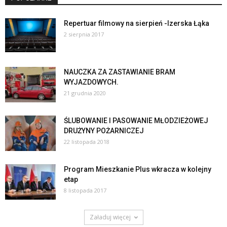
Repertuar filmowy na sierpień -Izerska Łąka
2 sierpnia 2017
NAUCZKA ZA ZASTAWIANIE BRAM
WYJAZDOWYCH.
21 grudnia 2020
ŚLUBOWANIE I PASOWANIE MŁODZIEŻOWEJ
DRUŻYNY POŻARNICZEJ
22 listopada 2018
Program Mieszkanie Plus wkracza w kolejny
etap
8 listopada 2017
Załaduj więcej