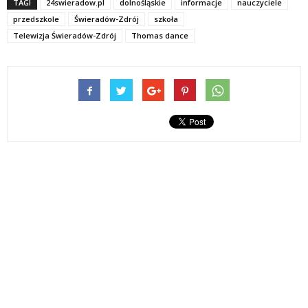
TAGI
24swieradow.pl
dolnośląskie
informacje
nauczyciele
przedszkole
Świeradów-Zdrój
szkoła
Telewizja Świeradów-Zdrój
Thomas dance