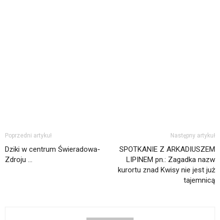
Poprzedni artykuł
Następny artykuł
Dziki w centrum Świeradowa-
SPOTKANIE Z ARKADIUSZEM
Zdroju …
LIPINEM pn.: Zagadka nazw
kurortu znad Kwisy nie jest już
tajemnicą