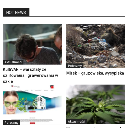
HOT NEWS
Aktualności
Polecamy
KultiVAR – warsztaty ze
Mirsk – gruzowiska, wysypiska
szlifowania i grawerowania w
szkle
Aktualności
Polecamy