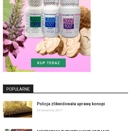
POPULARNE
Policja zlikwidowała uprawę konopi
24 kwietnia 2017