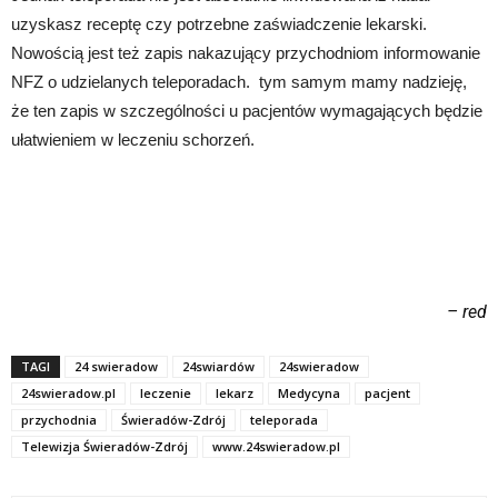
uzyskasz receptę czy potrzebne zaświadczenie lekarski.
Nowością jest też zapis nakazujący przychodniom informowanie
NFZ o udzielanych teleporadach. tym samym mamy nadzieję,
że ten zapis w szczególności u pacjentów wymagających będzie
ułatwieniem w leczeniu schorzeń.
– red
TAGI
24 swieradow
24swiardów
24swieradow
24swieradow.pl
leczenie
lekarz
Medycyna
pacjent
przychodnia
Świeradów-Zdrój
teleporada
Telewizja Świeradów-Zdrój
www.24swieradow.pl