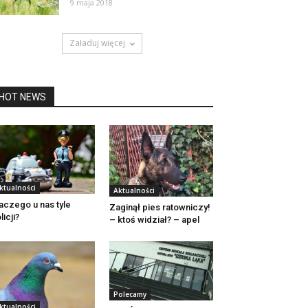
9 maja 2018
Załaduj więcej
HOT NEWS
ktualności
Aktualności
aczego u nas tyle
Zaginął pies ratowniczy!
licji?
– ktoś widział? – apel
Polecamy
ktualności