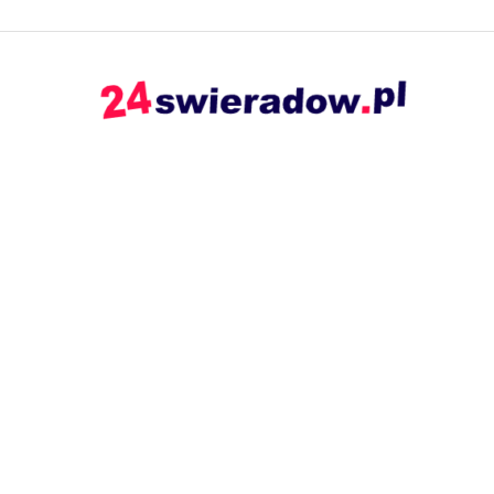
24swieradow.pl
–