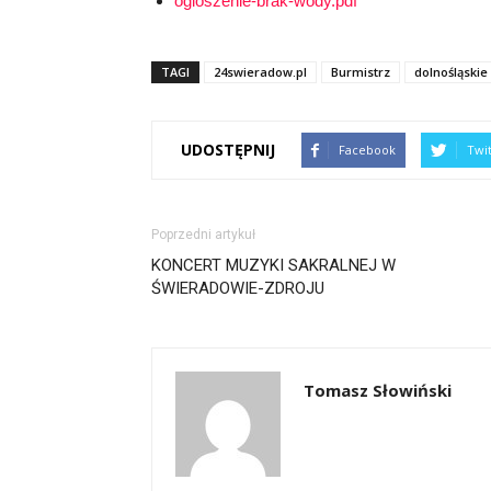
ogloszenie-brak-wody.pdf
TAGI
24swieradow.pl
Burmistrz
dolnośląskie
UDOSTĘPNIJ
Facebook
Twi
Poprzedni artykuł
KONCERT MUZYKI SAKRALNEJ W
ŚWIERADOWIE-ZDROJU
Tomasz Słowiński