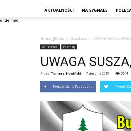
AKTUALNOŚCI
NA SYGNALE
POLEC
undefined
Strona główna
Aktualności
UWAGA SUSZA, WODY
Aktualności
Polecamy
UWAGA SUSZA,
Przez
Tomasz Słowiński
-
7 sierpnia 2018
3044
Podziel się na Facebooku
Tweet (Ćw