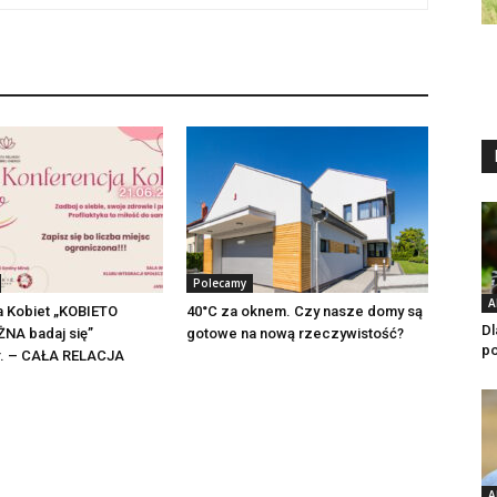
Polecamy
A
a Kobiet „KOBIETO
40°C za oknem. Czy nasze domy są
Dl
NA badaj się”
gotowe na nową rzeczywistość?
po
 r. – CAŁA RELACJA
A