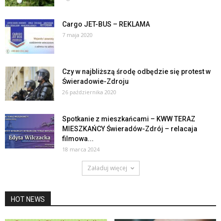
Cargo JET-BUS – REKLAMA
7 maja 2020
Czy w najbliższą środę odbędzie się protest w
Świeradowie-Zdroju
26 października 2020
Spotkanie z mieszkańcami – KWW TERAZ
MIESZKAŃCY Świeradów-Zdrój – relacaja
filmowa...
18 marca 2024
Załaduj więcej
HOT NEWS