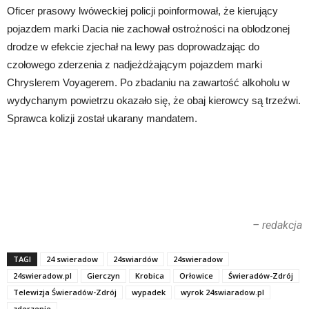
Oficer prasowy lwóweckiej policji poinformował, że kierujący
pojazdem marki Dacia nie zachował ostrożności na oblodzonej
drodze w efekcie zjechał na lewy pas doprowadzając do
czołowego zderzenia z nadjeżdżającym pojazdem marki
Chryslerem Voyagerem. Po zbadaniu na zawartość alkoholu w
wydychanym powietrzu okazało się, że obaj kierowcy są trzeźwi.
Sprawca kolizji został ukarany mandatem.
– redakcja
TAGI
24 swieradow
24swiardów
24swieradow
24swieradow.pl
Gierczyn
Krobica
Orłowice
Świeradów-Zdrój
Telewizja Świeradów-Zdrój
wypadek
wyrok 24swiaradow.pl
zderzenie