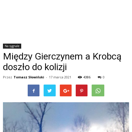
Na sygnale
Między Gierczynem a Krobcą
doszło do kolizji
Przez
Tomasz Słowiński
-
17 marca 2021
4386
0