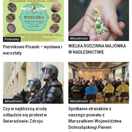
Aktualności
Polecamy
WIELKA RODZINNA MAJÓWKA
Piernikowe Pisanki – wystawa i
W NADLEŚNICTWIE
warsztaty
Aktualności
Aktualności
Czy w najbliższą środę
Spotkanie strażaków z
odbędzie się protest w
naszego powiatu z
Świeradowie-Zdroju
Marszałkiem Województwa
Dolnośląskiegi Panem