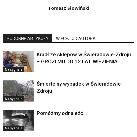
Tomasz Słowiński
PODOBNE ARTYKUŁY
WIĘCEJ OD AUTORA
Kradł ze sklepów w Świeradowie-Zdroju
– GROZI MU DO 12 LAT WIEZIENIA
Na sygnale
Śmiertelny wypadek w Świeradowie-
Zdroju
Na sygnale
Pomóżmy odnaleźć…
Na sygnale