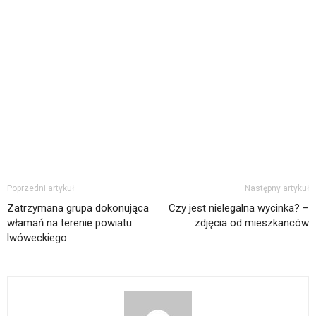
Poprzedni artykuł
Następny artykuł
Zatrzymana grupa dokonująca
Czy jest nielegalna wycinka? –
włamań na terenie powiatu
zdjęcia od mieszkanców
lwóweckiego