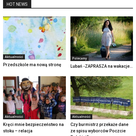
HOT NEWS
Aktualności
Polecamy
Przedszkole ma nową stronę
Lubań -ZAPRASZA na wakacje…
Aktualności
Aktualności
Kręci mnie bezpieczeństwo na
Czy burmistrz przekaże dane
stoku – relacja
ze spisu wyborców Poczcie