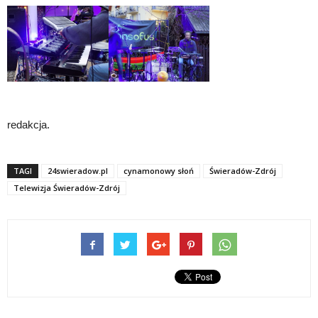
redakcja.
TAGI
24swieradow.pl
cynamonowy słoń
Świeradów-Zdrój
Telewizja Świeradów-Zdrój