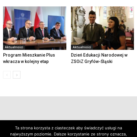
Aktualności
Aktualności
Program Mieszkanie Plus
Dzień Edukacji Narodowej w
wkracza w kolejny etap
ZSOiZ Gryfów-Śląski
© 2019 24swieradow.pl
Ta strona korzysta z ciasteczek aby świadczyć usługi na
najwyższym poziomie. Dalsze korzystanie ze strony oznacza,