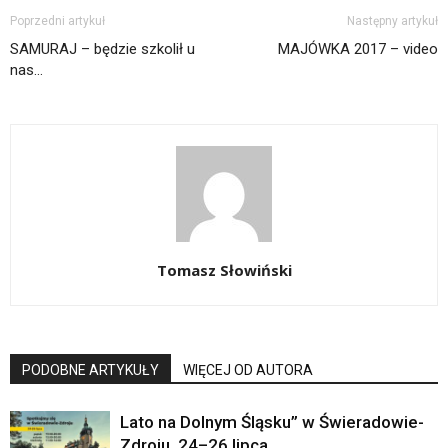
Poprzedni artykuł
Następny artykuł
SAMURAJ – będzie szkolił u
MAJÓWKA 2017 – video
nas…
Tomasz Słowiński
PODOBNE ARTYKUŁY
WIĘCEJ OD AUTORA
Lato na Dolnym Śląsku” w Świeradowie-
Zdroju, 24–26 lipca