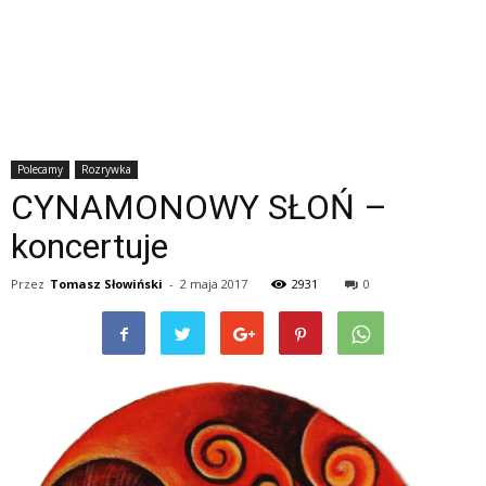
Polecamy
Rozrywka
CYNAMONOWY SŁOŃ –
koncertuje
Przez
Tomasz Słowiński
-
2 maja 2017
2931
0