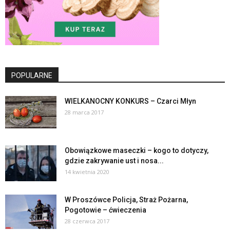
POPULARNE
WIELKANOCNY KONKURS – Czarci Młyn
28 marca 2017
Obowiązkowe maseczki – kogo to dotyczy,
gdzie zakrywanie ust i nosa...
14 kwietnia 2020
W Proszówce Policja, Straż Pożarna,
Pogotowie – ćwieczenia
28 czerwca 2017