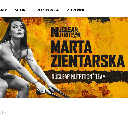
Twoje
AMY
SPORT
ROZRYWKA
ZDROWIE
lokalne
źródło
ręba
informacji