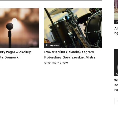
P
Al
bę
Rozrywka
rry zagra w okolicy!
Svavar Knútur (Islandia) zagra w
ty. Domówki
Pobiednej! Góry Izerskie. Mistrz
one-man-show
A
Wy
so
na