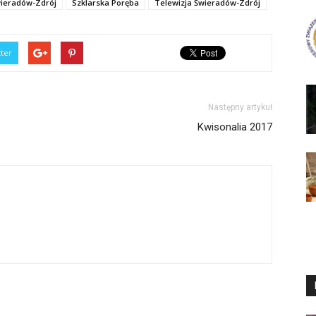
ieradów-Zdrój
Szklarska Poręba
Telewizja Świeradów-Zdrój
tter
Następny artykuł
Kwisonalia 2017