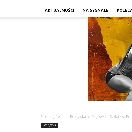
AKTUALNOŚCI
NA SYGNALE
POLEC
Strona główna
Rozrywka
Majówka – Szklarska Po
Rozrywka