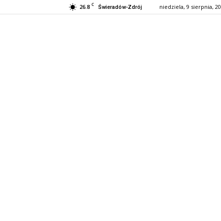
C
26.8
niedziela, 9 sierpnia, 2
Świeradów-Zdrój