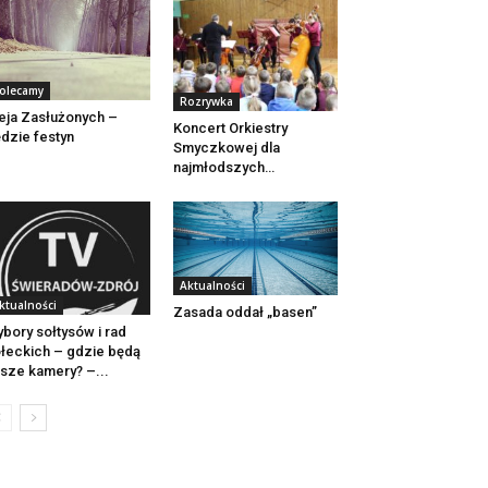
olecamy
Rozrywka
eja Zasłużonych –
Koncert Orkiestry
dzie festyn
Smyczkowej dla
najmłodszych…
Aktualności
ktualności
Zasada oddał „basen”
bory sołtysów i rad
łeckich – gdzie będą
sze kamery? –...