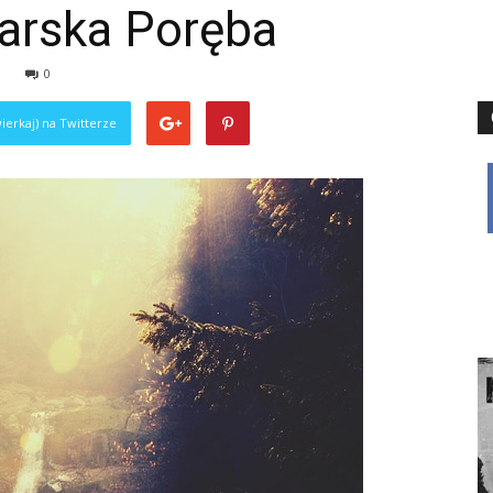
arska Poręba
0
ierkaj) na Twitterze