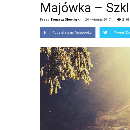
Majówka – Szkl
Przez
Tomasz Słowiński
-
26 kwietnia 2017
2169
Podziel się na Facebooku
Tweet (Ćw