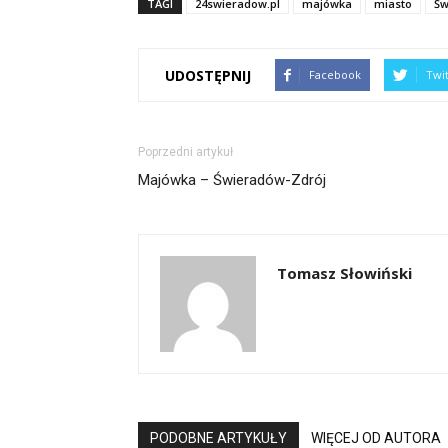
TAGI
24swieradow.pl
majówka
miasto
Św
UDOSTĘPNIJ
Facebook
Twi
Poprzedni artykuł
Majówka – Świeradów-Zdrój
Tomasz Słowiński
PODOBNE ARTYKUŁY
WIĘCEJ OD AUTORA