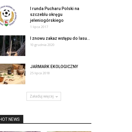
I runda Pucharu Polski na
szczeblu okręgu
jeleniogórskiego
1 lipca 2017
I znowu zakaz wstępu do lasu…
10 grudnia 2020
JARMARK EKOLOGICZNY
25 lipca 2018
Załaduj więcej
HOT NEWS