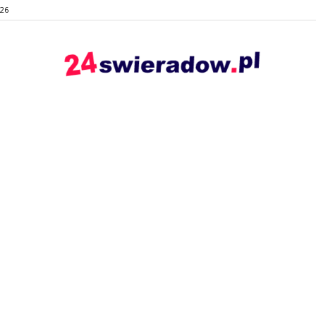
026
24swieradow.pl
–