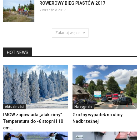
ROWEROWY BIEG PIASTÓW 2017
7 września 2017
Załaduj więcej
HOT NEWS
Aktualności
Na sygnale
IMGW zapowiada „atak zimy”.
Groźny wypadek na ulicy
Temperatura do -6 stopni i 10
Nadbrzeżnej
cm...