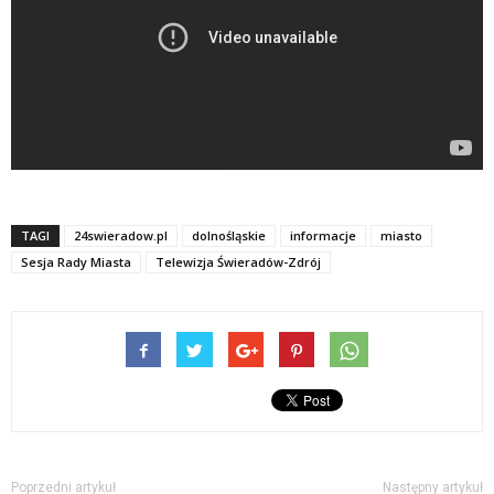
TAGI
24swieradow.pl
dolnośląskie
informacje
miasto
Sesja Rady Miasta
Telewizja Świeradów-Zdrój
Poprzedni artykuł
Następny artykuł