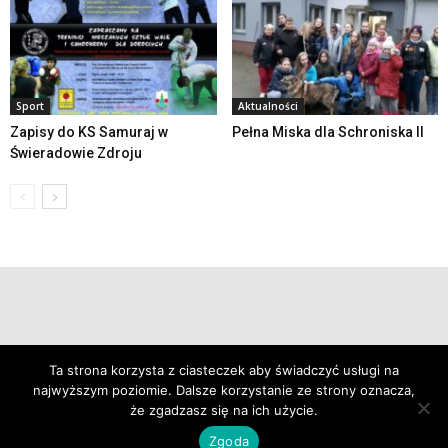
Sport
Aktualności
Zapisy do KS Samuraj w
Pełna Miska dla Schroniska II
Świeradowie Zdroju
© 2019 24swieradow.pl
Ta strona korzysta z ciasteczek aby świadczyć usługi na
najwyższym poziomie. Dalsze korzystanie ze strony oznacza,
że zgadzasz się na ich użycie.
Zgoda