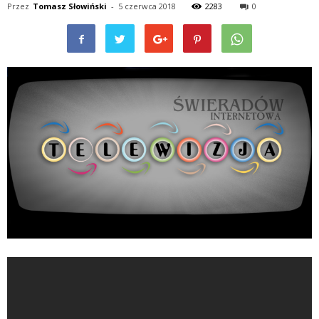
Przez
Tomasz Słowiński
-
5 czerwca 2018
2283
0