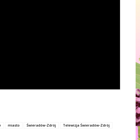
e
miasto
Świeradów-Zdrój
Telewizja Świeradów-Zdrój