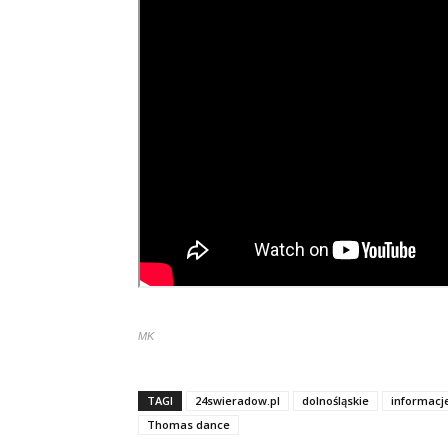
MK
TAGI
24swieradow.pl
dolnośląskie
informacj
Thomas dance