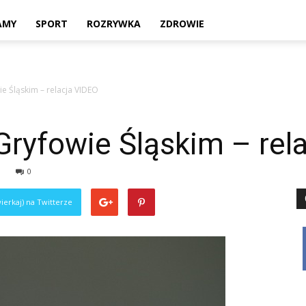
Twoje
AMY
SPORT
ROZRYWKA
ZDROWIE
e Śląskim – relacja VIDEO
lokalne
Gryfowie Śląskim – rel
0
źródło
ierkaj) na Twitterze
informacji