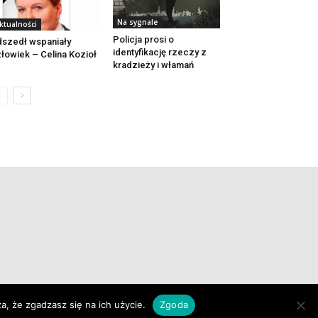
Na sygnale
ktualności
Policja prosi o
szedł wspaniały
identyfikację rzeczy z
łowiek – Celina Kozioł
kradzieży i włamań
a, że zgadzasz się na ich użycie.
Zgoda