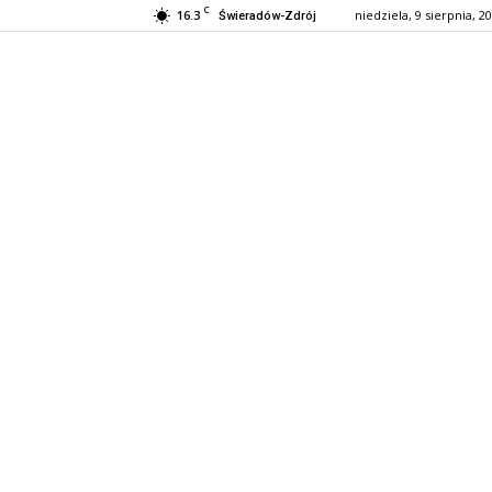
C
16.3
niedziela, 9 sierpnia, 2
Świeradów-Zdrój